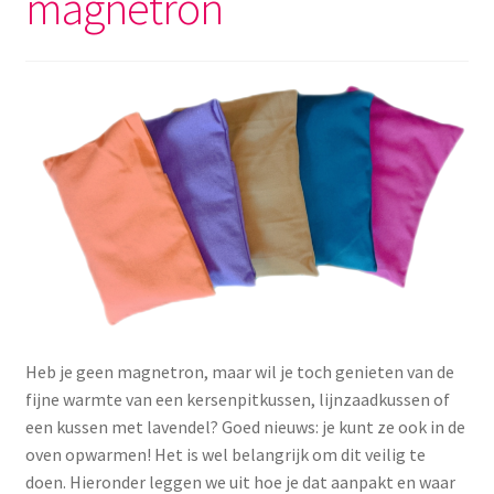
magnetron
Menstruatiesponsjes
Seksualiteit
Tampons
Stimulatie, vibrators
Verzorgingsproducten
Subme
Wasbaar maandverband
uitvou
Heb je geen magnetron, maar wil je toch genieten van de
Wasbare zoogcompressen
fijne warmte van een kersenpitkussen, lijnzaadkussen of
een kussen met lavendel? Goed nieuws: je kunt ze ook in de
Oefenbroekjes – zindelijkheidstraining
oven opwarmen! Het is wel belangrijk om dit veilig te
doen. Hieronder leggen we uit hoe je dat aanpakt en waar