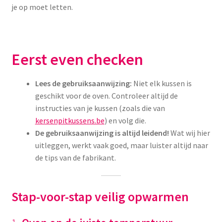
Yoni eggs
je op moet letten.
Subme
Diverse
uitvou
Contact
Eerst even checken
Lees de gebruiksaanwijzing:
Niet elk kussen is
geschikt voor de oven. Controleer altijd de
instructies van je kussen (zoals die van
kersenpitkussens.be
) en volg die.
De gebruiksaanwijzing is altijd leidend!
Wat wij hier
uitleggen, werkt vaak goed, maar luister altijd naar
de tips van de fabrikant.
Stap-voor-stap veilig opwarmen