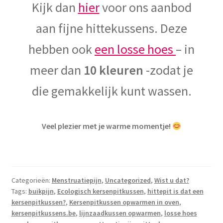
Kijk dan
hier
voor ons aanbod
aan fijne hittekussens. Deze
hebben ook
een losse hoes
– in
meer dan
10 kleuren
-zodat je
die gemakkelijk kunt wassen.
Veel plezier met je warme momentje!
Categorieën:
Menstruatiepijn
,
Uncategorized
,
Wist u dat?
Tags:
buikpijn
,
Ecologisch kersenpitkussen
,
hittepit is dat een
kersenpitkussen?
,
Kersenpitkussen opwarmen in oven
,
kersenpitkussens.be
,
lijnzaadkussen opwarmen
,
losse hoes