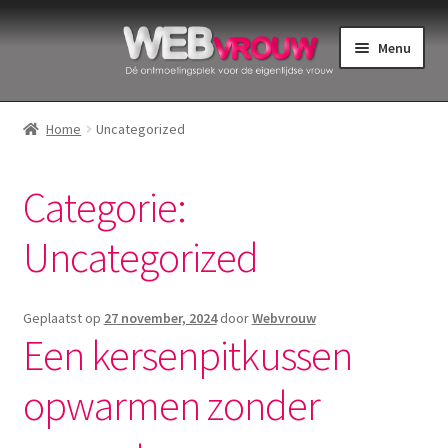
Ga
Ga
Menu
door
naar
naar
de
Home
navigatie
inhoud
Home
Uncategorized
Bekkenbodemspieren
Categorie:
Intiemverzorging
Uncategorized
Menstruatiedisks
Menstruatiecups
Geplaatst op
27 november, 2024
door
Webvrouw
Een kersenpitkussen
Menstruatieondergoed
opwarmen zonder
Menstruatiepijn