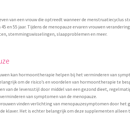
leven van een vrouw die optreedt wanneer de menstruatiecyclus st
n 45 en 55 jaar. Tijdens de menopauze ervaren vrouwen veranderin
eten, stemmingswisselingen, slaapproblemen en meer.
uze
wen kan hormoontherapie helpen bij het verminderen van sympt
belangrijk om de risico’s en voordelen van hormoontherapie te be
sen van de levensstijl door middel van een gezond dieet, regel
et verminderen van symptomen van de menopauze.
rouwen vinden verlichting van menopauzesymptomen door het ge
de klaver. Het is echter belangrijk om deze supplementen alleen 