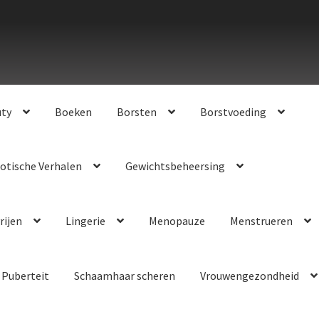
uty
Boeken
Borsten
Borstvoeding
otische Verhalen
Gewichtsbeheersing
rijen
Lingerie
Menopauze
Menstrueren
Puberteit
Schaamhaar scheren
Vrouwengezondheid