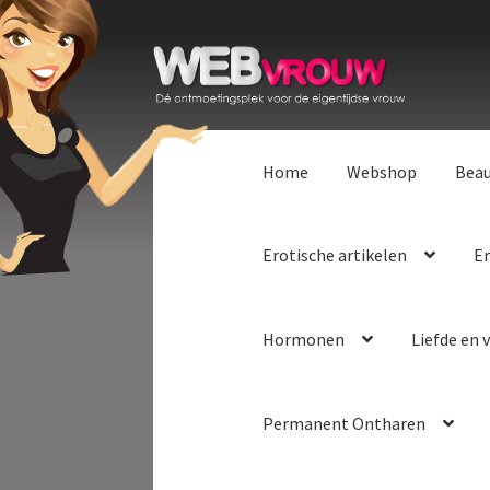
Ga
Ga
door
naar
naar
de
navigatie
inhoud
Home
Webshop
Bea
Erotische artikelen
Er
Hormonen
Liefde en v
Permanent Ontharen