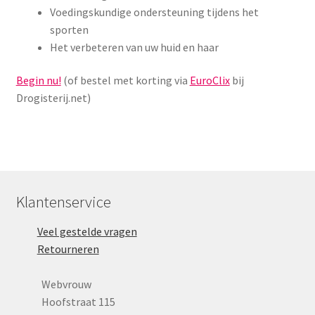
Yoni eggs
Voedingskundige ondersteuning tijdens het
sporten
Subme
Diverse
Het verbeteren van uw huid en haar
uitvou
Contact
Begin nu!
(of bestel met korting via
EuroClix
bij
Drogisterij.net)
Klantenservice
Veel gestelde vragen
Retourneren
Webvrouw
Hoofstraat 115