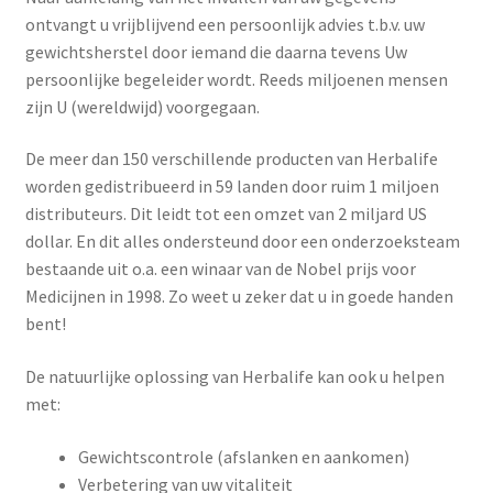
ontvangt u vrijblijvend een persoonlijk advies t.b.v. uw
Menstruatiesponsjes
gewichtsherstel door iemand die daarna tevens Uw
persoonlijke begeleider wordt. Reeds miljoenen mensen
Seksualiteit
zijn U (wereldwijd) voorgegaan.
Tampons
De meer dan 150 verschillende producten van Herbalife
worden gedistribueerd in 59 landen door ruim 1 miljoen
Stimulatie, vibrators
distributeurs. Dit leidt tot een omzet van 2 miljard US
dollar. En dit alles ondersteund door een onderzoeksteam
Verzorgingsproducten
bestaande uit o.a. een winaar van de Nobel prijs voor
Medicijnen in 1998. Zo weet u zeker dat u in goede handen
Subme
Wasbaar maandverband
bent!
uitvou
De natuurlijke oplossing van Herbalife kan ook u helpen
Wasbare zoogcompressen
met:
Oefenbroekjes – zindelijkheidstraining
Gewichtscontrole (afslanken en aankomen)
Verbetering van uw vitaliteit