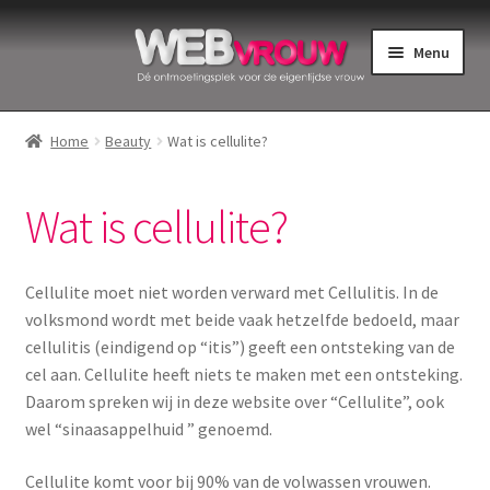
Ga
Ga
Menu
door
naar
naar
de
Home
navigatie
inhoud
Home
Beauty
Wat is cellulite?
Bekkenbodemspieren
Wat is cellulite?
Intiemverzorging
Menstruatiedisks
Cellulite moet niet worden verward met Cellulitis. In de
volksmond wordt met beide vaak hetzelfde bedoeld, maar
Menstruatiecups
cellulitis (eindigend op “itis”) geeft een ontsteking van de
cel aan. Cellulite heeft niets te maken met een ontsteking.
Menstruatieondergoed
Daarom spreken wij in deze website over “Cellulite”, ook
wel “sinaasappelhuid ” genoemd.
Menstruatiepijn
Cellulite komt voor bij 90% van de volwassen vrouwen.