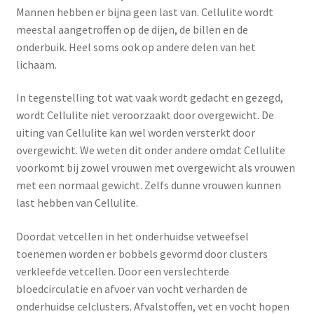
Mannen hebben er bijna geen last van. Cellulite wordt
Menstruatiesponsjes
meestal aangetroffen op de dijen, de billen en de
onderbuik. Heel soms ook op andere delen van het
Seksualiteit
lichaam.
Tampons
In tegenstelling tot wat vaak wordt gedacht en gezegd,
wordt Cellulite niet veroorzaakt door overgewicht. De
Stimulatie, vibrators
uiting van Cellulite kan wel worden versterkt door
overgewicht. We weten dit onder andere omdat Cellulite
Verzorgingsproducten
voorkomt bij zowel vrouwen met overgewicht als vrouwen
met een normaal gewicht. Zelfs dunne vrouwen kunnen
Subme
last hebben van Cellulite.
Wasbaar maandverband
uitvou
Doordat vetcellen in het onderhuidse vetweefsel
Wasbare zoogcompressen
toenemen worden er bobbels gevormd door clusters
verkleefde vetcellen. Door een verslechterde
Oefenbroekjes – zindelijkheidstraining
bloedcirculatie en afvoer van vocht verharden de
onderhuidse celclusters. Afvalstoffen, vet en vocht hopen