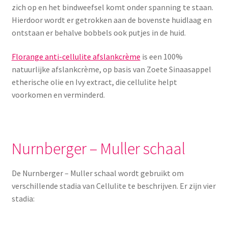
Yoni eggs
zich op en het bindweefsel komt onder spanning te staan.
Hierdoor wordt er getrokken aan de bovenste huidlaag en
Subme
Diverse
ontstaan er behalve bobbels ook putjes in de huid.
uitvou
Contact
Florange anti-cellulite afslankcrème
is een 100%
natuurlijke afslankcrème, op basis van Zoete Sinaasappel
etherische olie en Ivy extract, die cellulite helpt
voorkomen en verminderd.
Nurnberger – Muller schaal
De Nurnberger – Muller schaal wordt gebruikt om
verschillende stadia van Cellulite te beschrijven. Er zijn vier
stadia: