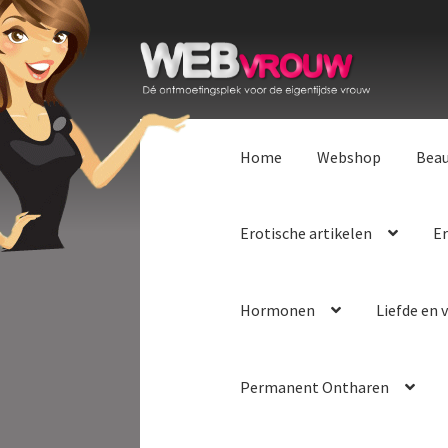
Ga
Ga
door
naar
naar
de
navigatie
inhoud
Home
Webshop
Bea
Erotische artikelen
Er
Hormonen
Liefde en v
Permanent Ontharen