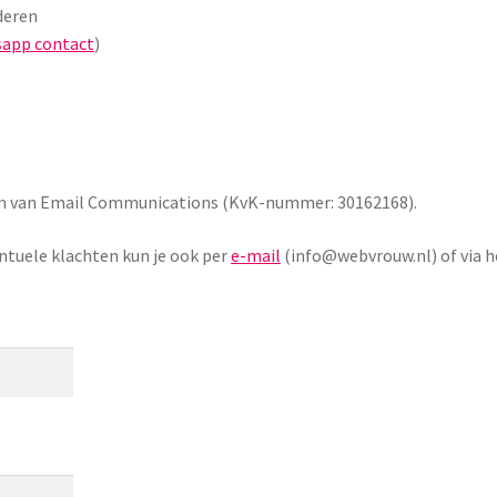
deren
app contact
)
am van Email Communications (KvK-nummer: 30162168).
ntuele klachten kun je ook per
e-mail
(info@webvrouw.nl) of via h