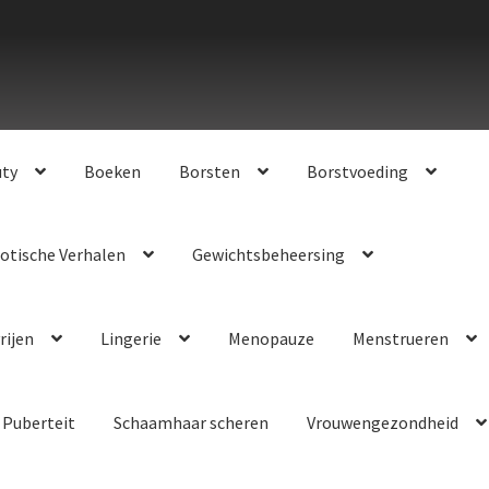
uty
Boeken
Borsten
Borstvoeding
otische Verhalen
Gewichtsbeheersing
rijen
Lingerie
Menopauze
Menstrueren
Puberteit
Schaamhaar scheren
Vrouwengezondheid