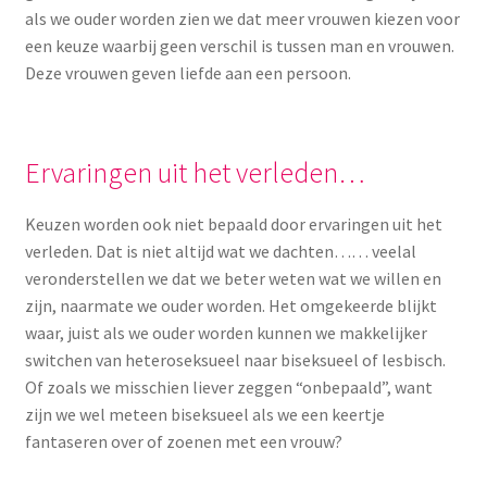
als we ouder worden zien we dat meer vrouwen kiezen voor
Menstruatiesponsjes
een keuze waarbij geen verschil is tussen man en vrouwen.
Deze vrouwen geven liefde aan een persoon.
Seksualiteit
Tampons
Ervaringen uit het verleden…
Stimulatie, vibrators
Keuzen worden ook niet bepaald door ervaringen uit het
verleden. Dat is niet altijd wat we dachten…… veelal
Verzorgingsproducten
veronderstellen we dat we beter weten wat we willen en
zijn, naarmate we ouder worden. Het omgekeerde blijkt
Subme
Wasbaar maandverband
waar, juist als we ouder worden kunnen we makkelijker
uitvou
switchen van heteroseksueel naar biseksueel of lesbisch.
Wasbare zoogcompressen
Of zoals we misschien liever zeggen “onbepaald”, want
zijn we wel meteen biseksueel als we een keertje
Oefenbroekjes – zindelijkheidstraining
fantaseren over of zoenen met een vrouw?