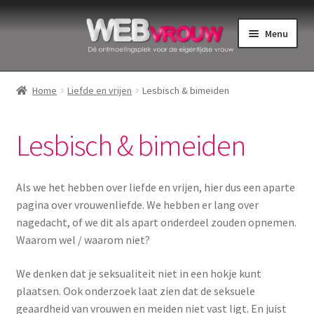
Ga
Ga
Menu
door
naar
naar
de
Home
navigatie
inhoud
Home
Liefde en vrijen
Lesbisch & bimeiden
Bekkenbodemspieren
Lesbisch & bimeiden
Intiemverzorging
Menstruatiedisks
Als we het hebben over liefde en vrijen, hier dus een aparte
pagina over vrouwenliefde. We hebben er lang over
Menstruatiecups
nagedacht, of we dit als apart onderdeel zouden opnemen.
Waarom wel / waarom niet?
Menstruatieondergoed
We denken dat je seksualiteit niet in een hokje kunt
plaatsen. Ook onderzoek laat zien dat de seksuele
Menstruatiepijn
geaardheid van vrouwen en meiden niet vast ligt. En juist