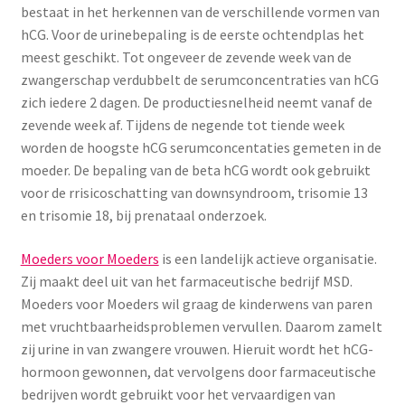
Yoni eggs
bestaat in het herkennen van de verschillende vormen van
hCG. Voor de urinebepaling is de eerste ochtendplas het
Subme
Diverse
meest geschikt. Tot ongeveer de zevende week van de
uitvou
zwangerschap verdubbelt de serumconcentraties van hCG
Contact
zich iedere 2 dagen. De productiesnelheid neemt vanaf de
zevende week af. Tijdens de negende tot tiende week
worden de hoogste hCG serumconcentaties gemeten in de
moeder. De bepaling van de beta hCG wordt ook gebruikt
voor de rrisicoschatting van downsyndroom, trisomie 13
en trisomie 18, bij prenataal onderzoek.
Moeders voor Moeders
is een landelijk actieve organisatie.
Zij maakt deel uit van het farmaceutische bedrijf MSD.
Moeders voor Moeders wil graag de kinderwens van paren
met vruchtbaarheidsproblemen vervullen. Daarom zamelt
zij urine in van zwangere vrouwen. Hieruit wordt het hCG-
hormoon gewonnen, dat vervolgens door farmaceutische
bedrijven wordt gebruikt voor het vervaardigen van