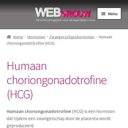
Ga
Ga
Menu
door
naar
naar
de
Home
navigatie
inhoud
Home
Hormonen
Zwangerschapshormonen
Humaan
choriongonadotrofine (HCG)
Bekkenbodemspieren
Intiemverzorging
Humaan
Menstruatiedisks
choriongonadotrofine
(HCG)
Menstruatiecups
Menstruatieondergoed
Humaan choriongonadotrofine
(HCG) is een hormoon
dat tijdens een zwangerschap door de placenta wordt
Menstruatiepijn
geproduceerd.