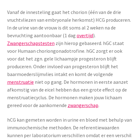
Menstruatiesponsjes
Vanaf de innesteling gaat het chorion (één van de drie
vruchtvliezen van embryonale herkomst) HCG produceren.
Seksualiteit
In de urine van de vrouw is dit soms al 2 weken na de
bevruchting aantoonbaar (1 dag
overtijd
).
Tampons
Zwangerschapstesten
zijn hierop gebaseerd. hGC staat
voor Humaan choriongonadotrofine. hGC zorgt er ook
Stimulatie, vibrators
voor dat het zgn. gele lichaampje progesteron blijft
produceren. Onder invloed van progesteron blijft het
Verzorgingsproducten
baarmoederslijmvlies intakt en komt de volgende
menstruatie
niet op gang. De hormonen in eerste aanzet
Subme
afkomstig van de eicel hebben dus een grote effect op de
Wasbaar maandverband
uitvou
menstruatiecyclus. De hormonen maken jouw lichaam
gereed voor de aankomende
zwangerschap
.
Wasbare zoogcompressen
hCG kan gemeten worden in urine en bloed met behulp van
Oefenbroekjes – zindelijkheidstraining
immunochemische methoden. De referentiewaarden
kunnen per laboratorium verschillen omdat er een verschil