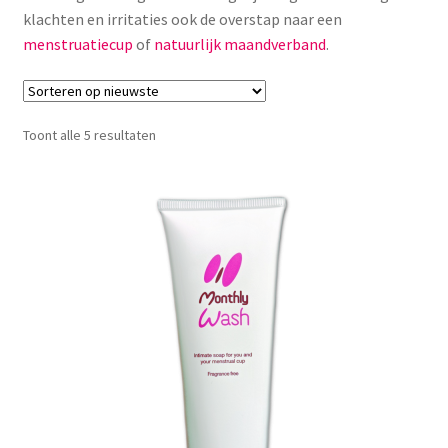
klachten en irritaties ook de overstap naar een
Menstruatiesponsjes
menstruatiecup
of
natuurlijk maandverband
.
Seksualiteit
Tampons
Gesorteerd
Toont alle 5 resultaten
op
nieuwste
Stimulatie, vibrators
Verzorgingsproducten
Subme
Wasbaar maandverband
uitvou
Wasbare zoogcompressen
Oefenbroekjes – zindelijkheidstraining