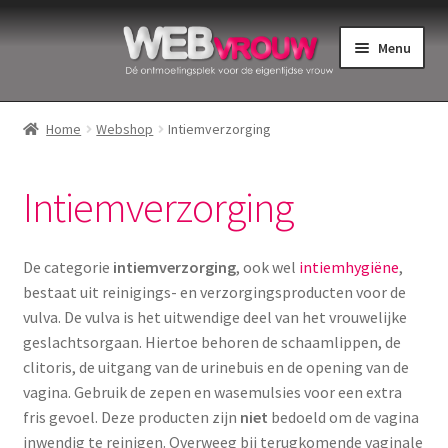
Ga
Ga
Menu
door
naar
naar
de
Home
navigatie
inhoud
Home
Webshop
Intiemverzorging
Bekkenbodemspieren
Intiemverzorging
Intiemverzorging
Menstruatiedisks
De categorie
intiemverzorging
, ook wel
intiemhygiëne
,
bestaat uit reinigings- en verzorgingsproducten voor de
Menstruatiecups
vulva. De vulva is het uitwendige deel van het vrouwelijke
geslachtsorgaan. Hiertoe behoren de schaamlippen, de
Menstruatieondergoed
clitoris, de uitgang van de urinebuis en de opening van de
vagina. Gebruik de zepen en wasemulsies voor een extra
fris gevoel. Deze producten zijn
niet
bedoeld om de vagina
Menstruatiepijn
inwendig te reinigen. Overweeg bij terugkomende vaginale