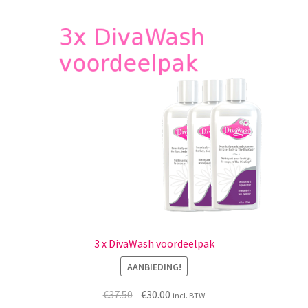
3 x DivaWash voordeelpak
AANBIEDING!
Oorspronkelijke
Huidige
€
37.50
€
30.00
incl. BTW