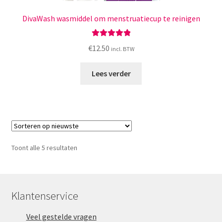
DivaWash wasmiddel om menstruatiecup te reinigen
Gewaardeerd
€
12.50
incl. BTW
5.00
uit 5
Lees verder
Gesorteerd
Toont alle 5 resultaten
op
nieuwste
Klantenservice
Veel gestelde vragen