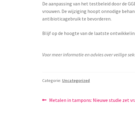
De aanpassing van het testbeleid door de GG
vrouwen. De wijziging hoopt onnodige behan
antibioticagebruik te bevorderen.
Blijf op de hoogte van de laatste ontwikkeling
Voor meer informatie en advies over veilige se
Categorie:
Uncategorized
Bericht
Vorig
Metalen in tampons: Nieuwe studie zet vra
bericht:
navigatie