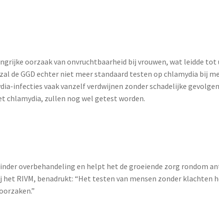
grijke oorzaak van onvruchtbaarheid bij vrouwen, wat leidde tot 
al de GGD echter niet meer standaard testen op chlamydia bij men
dia-infecties vaak vanzelf verdwijnen zonder schadelijke gevolg
t chlamydia, zullen nog wel getest worden.
inder overbehandeling en helpt het de groeiende zorg rondom ant
ij het RIVM, benadrukt: “Het testen van mensen zonder klachten
oorzaken.”