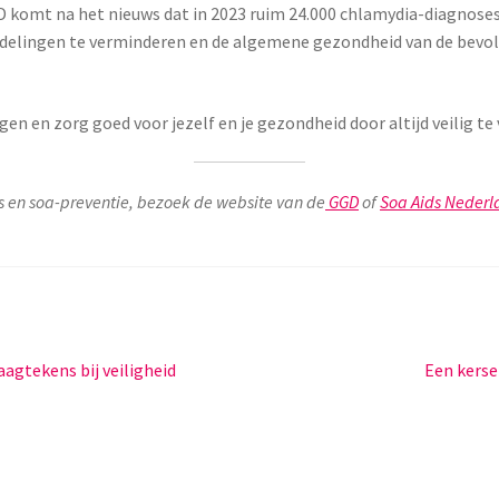
D komt na het nieuws dat in 2023 ruim 24.000 chlamydia-diagnoses
delingen te verminderen en de algemene gezondheid van de bevol
en en zorg goed voor jezelf en je gezondheid door altijd veilig te v
ks en soa-preventie, bezoek de website van de
GGD
of
Soa Aids Nederl
Volgend
agtekens bij veiligheid
Een kers
bericht: