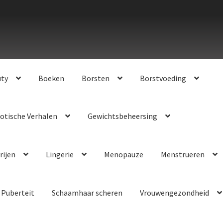
uty
Boeken
Borsten
Borstvoeding
otische Verhalen
Gewichtsbeheersing
rijen
Lingerie
Menopauze
Menstrueren
Puberteit
Schaamhaar scheren
Vrouwengezondheid