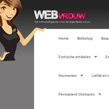
Ga
Ga
door
naar
naar
de
navigatie
inhoud
Home
Webshop
Bea
Erotische artikelen
Er
Hormonen
Liefde en v
Permanent Ontharen