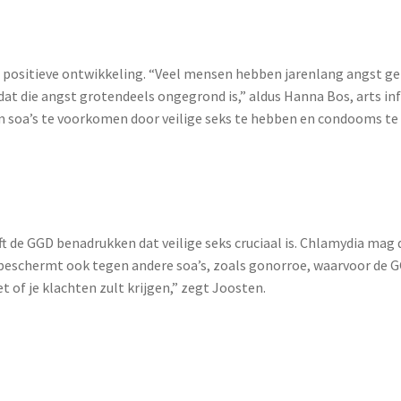
 positieve ontwikkeling. “Veel mensen hebben jarenlang angst ge
at die angst grotendeels ongegrond is,” aldus Hanna Bos, arts in
 om soa’s te voorkomen door veilige seks te hebben en condooms te
jft de GGD benadrukken dat veilige seks cruciaal is. Chlamydia mag
schermt ook tegen andere soa’s, zoals gonorroe, waarvoor de GGD 
 of je klachten zult krijgen,” zegt Joosten.