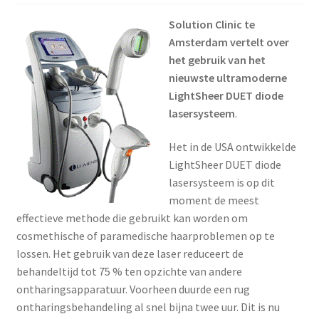
Menstruatiesponsjes
Solution Clinic te
Amsterdam vertelt over
Seksualiteit
het gebruik van het
nieuwste ultramoderne
Tampons
LightSheer DUET diode
lasersysteem
.
Stimulatie, vibrators
Het in de USA ontwikkelde
LightSheer DUET diode
Verzorgingsproducten
lasersysteem is op dit
moment de meest
Subme
Wasbaar maandverband
effectieve methode die gebruikt kan worden om
uitvou
cosmethische of paramedische haarproblemen op te
Wasbare zoogcompressen
lossen. Het gebruik van deze laser reduceert de
behandeltijd tot 75 % ten opzichte van andere
Oefenbroekjes – zindelijkheidstraining
ontharingsapparatuur. Voorheen duurde een rug
ontharingsbehandeling al snel bijna twee uur. Dit is nu