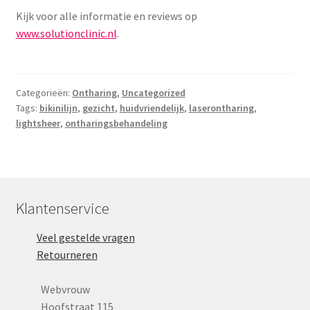
Kijk voor alle informatie en reviews op
www.solutionclinic.nl
.
Categorieën:
Ontharing
,
Uncategorized
Tags:
bikinilijn
,
gezicht
,
huidvriendelijk
,
laserontharing
,
lightsheer
,
ontharingsbehandeling
Klantenservice
Veel gestelde vragen
Retourneren
Webvrouw
Hoofstraat 115