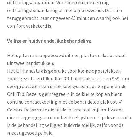
Yoni eggs
ontharingsapparatuur. Voorheen duurde een rug
ontharingsbehandeling al snel bijna twee uur. Dit is nu
Subme
Diverse
teruggebracht naar ongeveer 45 minuten waarbij ook het
uitvou
comfort verbeterd is.
Contact
Veilige en huidvriendelijke behandeling
Het systeem is opgebouwd uit een platform dat bestaat
uit twee handstukken.
Het ET handstuk is gebruikt voor kleine oppervlakten
zoals gezicht en bikinilijn. Dit handstuk heeft een 9×9 mm
spotgrootte en een uniek koelsysteem, de zo genoemde
ChillTip. Deze is geintegreerd in de kleine kop en biedt
continu contactkoeling met de behandelde plek tot 4°
Celsius. De warmte die bij de laserstraal vrijkomt wordt
direct tegengegaan door het koelsysteem. Op deze manier
is de behandeling veilig en huidvriendelijk, zelfs voor de
meest gevoelige huid.