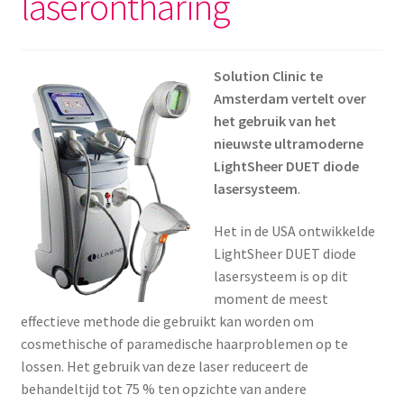
laserontharing
Menstruatiesponsjes
Seksualiteit
Solution Clinic te
Amsterdam vertelt over
Tampons
het gebruik van het
nieuwste ultramoderne
Stimulatie, vibrators
LightSheer DUET diode
lasersysteem
.
Verzorgingsproducten
Het in de USA ontwikkelde
LightSheer DUET diode
Subme
Wasbaar maandverband
lasersysteem is op dit
uitvou
moment de meest
Wasbare zoogcompressen
effectieve methode die gebruikt kan worden om
cosmethische of paramedische haarproblemen op te
Oefenbroekjes – zindelijkheidstraining
lossen. Het gebruik van deze laser reduceert de
behandeltijd tot 75 % ten opzichte van andere