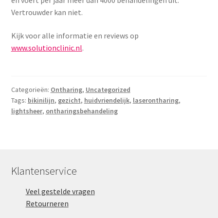
en voert per jaar meer dan 4000 behandelingen uit.
Vertrouwder kan niet.
Kijk voor alle informatie en reviews op
www.solutionclinic.nl
.
Categorieën:
Ontharing
,
Uncategorized
Tags:
bikinilijn
,
gezicht
,
huidvriendelijk
,
laserontharing
,
lightsheer
,
ontharingsbehandeling
Klantenservice
Veel gestelde vragen
Retourneren