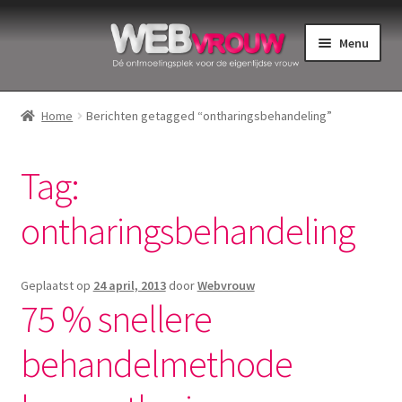
Ga
Ga
Menu
door
naar
naar
de
Home
navigatie
inhoud
Home
Berichten getagged “ontharingsbehandeling”
Bekkenbodemspieren
Tag:
Intiemverzorging
ontharingsbehandeling
Menstruatiedisks
Menstruatiecups
Geplaatst op
24 april, 2013
door
Webvrouw
75 % snellere
Menstruatieondergoed
behandelmethode
Menstruatiepijn