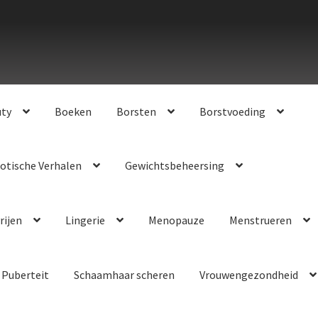
uty
Boeken
Borsten
Borstvoeding
otische Verhalen
Gewichtsbeheersing
rijen
Lingerie
Menopauze
Menstrueren
Puberteit
Schaamhaar scheren
Vrouwengezondheid