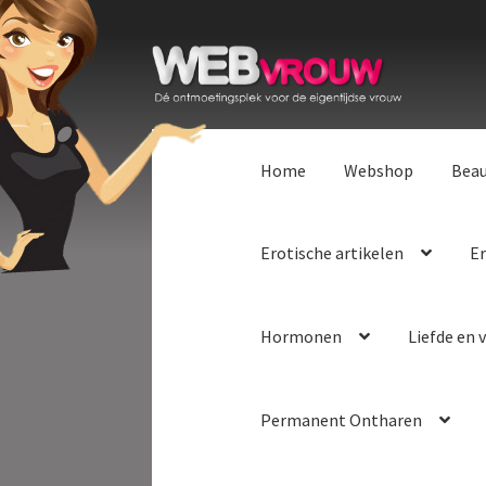
Ga
Ga
door
naar
naar
de
navigatie
inhoud
Home
Webshop
Bea
Erotische artikelen
Er
Hormonen
Liefde en v
Permanent Ontharen