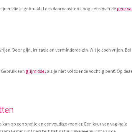
ijnen die je gebruikt. Lees daarnaast ook nog eens over de
geur va
jen. Door pijn, irritatie en verminderde zin. Wil je toch vrijen. B
 Gebruik een
glijmiddel
als je niet voldoende vochtig bent. Op dez
tten
a kan op een snelle en eenvoudige manier. Een kuur van vaginale
 naam Femiprim) herstelt het natuurlijke evenwicht van de