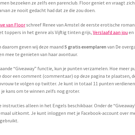
amen bezoeken ze zelfs een parenclub. Floor geniet en vraagt zich
arvan ze nooit gedacht had dat ze die zou doen.
ve van Floor
schreef Renee van Amstel de eerste erotische roman
t toppers in het genre als Vijftig tinten grijs,
Verslaafd aan jou
en 
 En daarom geven wij deze maand
5 gratis exemplaren
van De overga
en mee te genieten van haar avontuur.
taande “Giveaway” functie, kun je punten verzamelen. Hoe meer p
je door een comment (commentaar) op deze pagina te plaatsen, de
vrouw te volgen op twitter. Je kunt in totaal 11 punten verdienen.
je kans om te winnen zelfs nog groter.
 instructies alleen in het Engels beschikbaar. Onder de “Giveaway” 
elemaal uitkomt. Je kunt inloggen met je Facebook-account over m
gebruikt.