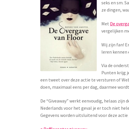
seks en sm. S
ze dingen, wa
Met
De overga
vergelijken me
Wij zijn fan!
leren kennen 
Via de onders
Punten krijg 
een tweet over deze actie te versturen of Web
doen, maximaal eens per dag, daarmee wordt 
De “Giveaway” werkt eenvoudig, helaas zijn de
Nederlands voor het geval je er toch niet h
Gegevens worden uitsluitend voor deze actie 
a Rafflecopter giveaway