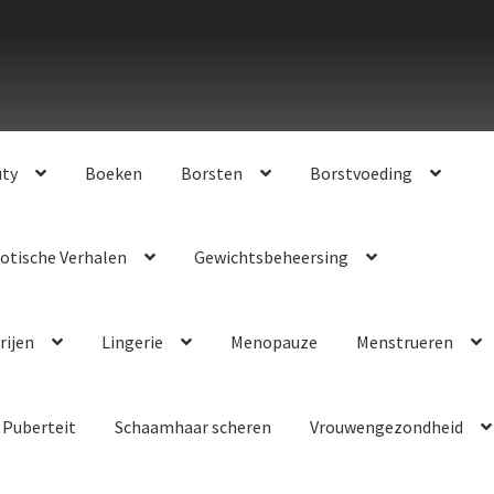
uty
Boeken
Borsten
Borstvoeding
otische Verhalen
Gewichtsbeheersing
rijen
Lingerie
Menopauze
Menstrueren
Puberteit
Schaamhaar scheren
Vrouwengezondheid