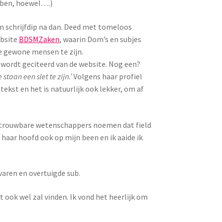
bben, hoewel….)
en schrijfdip na dan. Deed met tomeloos
ebsite
BDSMZaken
, waarin Dom’s en subjes
le gewone mensen te zijn.
n wordt geciteerd van de website. Nog een?
staan een slet te zijn.’
Volgens haar profiel
tekst en het is natuurlijk ook lekker, om af
 betrouwbare wetenschappers noemen dat field
haar hoofd ook op mijn been en ik aaide ik
varen en overtuigde sub.
t ook wel zal vinden. Ik vond het heerlijk om