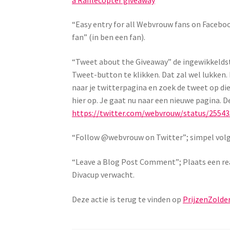
“Easy entry for all Webvrouw fans on Faceboo
fan” (in ben een fan).
“Tweet about the Giveaway” de ingewikkeldste
Tweet-button te klikken. Dat zal wel lukken. N
naar je twitterpagina en zoek de tweet op die
hier op. Je gaat nu naar een nieuwe pagina. D
https://twitter.com/webvrouw/status/2554
“Follow @webvrouw on Twitter”; simpel volg 
“Leave a Blog Post Comment”; Plaats een rea
Divacup verwacht.
Deze actie is terug te vinden op
PrijzenZolder