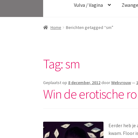
Vulva / Vagina
Zwange
Home
Berichten getagged “sm”
Tag:
sm
Geplaatst op
8 december, 2012
door
Webvrouw
—
Win de erotische r
Eerder heb je 
kwam. Floor is