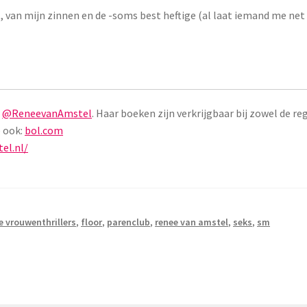
, van mijn zinnen en de -soms best heftige (al laat iemand me net
r
@ReneevanAmstel
. Haar boeken zijn verkrijgbaar bij zowel de r
e ook:
bol.com
el.nl/
e vrouwenthrillers
,
floor
,
parenclub
,
renee van amstel
,
seks
,
sm