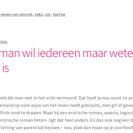
,
renee van amstel
,
seks
,
sm
,
twitter
cties
roman wil iedereen maar wet
is
eb die man niet in het echt vermoord.’ Dat hoef je nou nooit te ze
 iemand op nare wijze om het leven heeft gebracht, met gif of gewo
flink rond te draaien. Maar bij een erotische roman, waarin, logi
erotische roman heten- ligt dat heel anders. En dan ook nog een 
telling van parenclub bezoek – nou, plak dan maar op je voorhoofd: