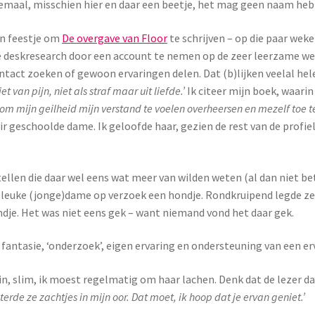
lemaal, misschien hier en daar een beetje, het mag geen naam he
en feestje om
De overgave van Floor
te schrijven – op die paar wek
deskresearch door een account te nemen op de zeer leerzame w
ntact zoeken of gewoon ervaringen delen. Dat (b)lijken veelal he
iet van pijn, niet als straf maar uit liefde.’
Ik citeer mijn boek, waari
k om mijn geilheid mijn verstand te voelen overheersen en mezelf toe te 
ir geschoolde dame. Ik geloofde haar, gezien de rest van de profiel
tellen die daar wel eens wat meer van wilden weten (al dan niet
le leuke (jonge)dame op verzoek een hondje. Rondkruipend legde ze 
ondje. Het was niet eens gek – want niemand vond het daar gek.
antasie, ‘onderzoek’, eigen ervaring en ondersteuning van een er
in, slim, ik moest regelmatig om haar lachen. Denk dat de lezer da
isterde ze zachtjes in mijn oor. Dat moet, ik hoop dat je ervan geniet.’