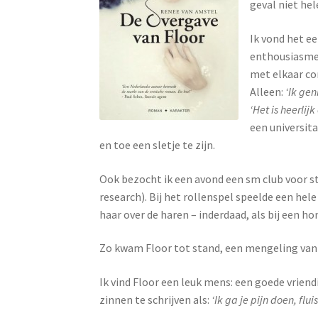
geval niet he
Ik vond het e
enthousiasme 
met elkaar co
Alleen:
‘Ik gen
‘Het is heerlij
een universita
en toe een sletje te zijn.
Ook bezocht ik een avond een sm club voor s
research). Bij het rollenspel speelde een he
haar over de haren – inderdaad, als bij een h
Zo kwam Floor tot stand, een mengeling van f
Ik vind Floor een leuk mens: een goede vriend
zinnen te schrijven als:
‘Ik ga je pijn doen, flu