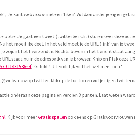
k”; Je kunt webvrouw meteen ‘liken’. Vul daaronder je eigen gebru
 optie. Je gaat een tweet (twitterbericht) sturen over deze actie.
u het moeilijke deel. In het veld moet je de URL (link) van je twee
 je zojuist hebt verzonden. Rechts boven in het bericht staat aang
e URL staat nu in de adresbalk van je browser. Knip en Plak deze U
35791143153664
). Gelukt? Uiteindelijk viel het wel mee toch?
@webvrouw op twitter, klik op de button en vul je eigen twittern
ctie onderaan deze pagina en verdien 3 punten. Laat weten waarom
.nl
. Kijk voor meer
Gratis spullen
ook eens op Gratisvoorvrouwen.n