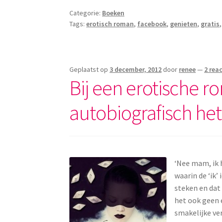
Categorie:
Boeken
Tags:
erotisch roman
,
facebook
,
genieten
,
gratis
Geplaatst op
3 december, 2012
door
renee
—
2 rea
Bij een erotische 
autobiografisch het 
‘Nee mam, ik h
waarin de ‘ik’
steken en dat 
het ook geen 
smakelijke ver