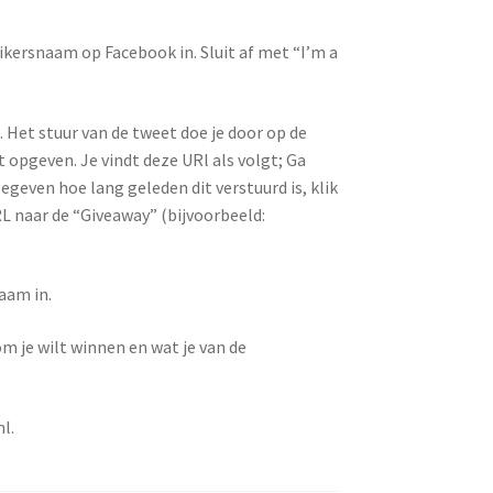
ikersnaam op Facebook in. Sluit af met “I’m a
 Het stuur van de tweet doe je door op de
t opgeven. Je vindt deze URl als volgt; Ga
egeven hoe lang geleden dit verstuurd is, klik
RL naar de “Giveaway” (bijvoorbeeld:
aam in.
 je wilt winnen en wat je van de
l.