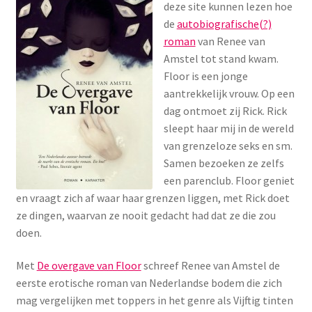
deze site kunnen lezen hoe
Menstruatiesponsjes
de
autobiografische(?)
roman
van Renee van
Seksualiteit
Amstel tot stand kwam.
Floor is een jonge
Tampons
aantrekkelijk vrouw. Op een
dag ontmoet zij Rick. Rick
Stimulatie, vibrators
sleept haar mij in de wereld
van grenzeloze seks en sm.
Samen bezoeken ze zelfs
Verzorgingsproducten
een parenclub. Floor geniet
en vraagt zich af waar haar grenzen liggen, met Rick doet
Subme
Wasbaar maandverband
ze dingen, waarvan ze nooit gedacht had dat ze die zou
uitvou
doen.
Wasbare zoogcompressen
Met
De overgave van Floor
schreef Renee van Amstel de
Oefenbroekjes – zindelijkheidstraining
eerste erotische roman van Nederlandse bodem die zich
mag vergelijken met toppers in het genre als Vijftig tinten