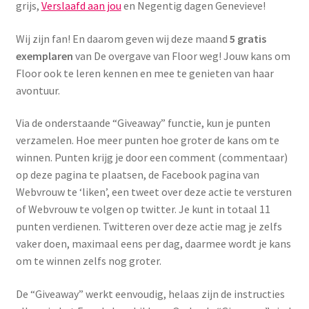
Yoni eggs
grijs,
Verslaafd aan jou
en Negentig dagen Genevieve!
Subme
Diverse
Wij zijn fan! En daarom geven wij deze maand
5 gratis
uitvou
exemplaren
van De overgave van Floor weg! Jouw kans om
Floor ook te leren kennen en mee te genieten van haar
Contact
avontuur.
Via de onderstaande “Giveaway” functie, kun je punten
verzamelen. Hoe meer punten hoe groter de kans om te
winnen. Punten krijg je door een comment (commentaar)
op deze pagina te plaatsen, de Facebook pagina van
Webvrouw te ‘liken’, een tweet over deze actie te versturen
of Webvrouw te volgen op twitter. Je kunt in totaal 11
punten verdienen. Twitteren over deze actie mag je zelfs
vaker doen, maximaal eens per dag, daarmee wordt je kans
om te winnen zelfs nog groter.
De “Giveaway” werkt eenvoudig, helaas zijn de instructies