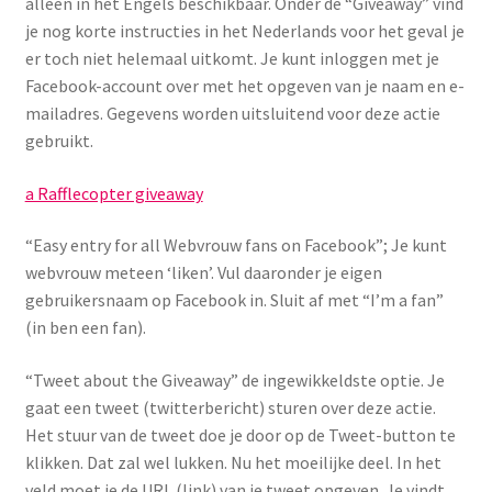
alleen in het Engels beschikbaar. Onder de “Giveaway” vind
je nog korte instructies in het Nederlands voor het geval je
er toch niet helemaal uitkomt. Je kunt inloggen met je
Facebook-account over met het opgeven van je naam en e-
mailadres. Gegevens worden uitsluitend voor deze actie
gebruikt.
a Rafflecopter giveaway
“Easy entry for all Webvrouw fans on Facebook”; Je kunt
webvrouw meteen ‘liken’. Vul daaronder je eigen
gebruikersnaam op Facebook in. Sluit af met “I’m a fan”
(in ben een fan).
“Tweet about the Giveaway” de ingewikkeldste optie. Je
gaat een tweet (twitterbericht) sturen over deze actie.
Het stuur van de tweet doe je door op de Tweet-button te
klikken. Dat zal wel lukken. Nu het moeilijke deel. In het
veld moet je de URL (link) van je tweet opgeven. Je vindt