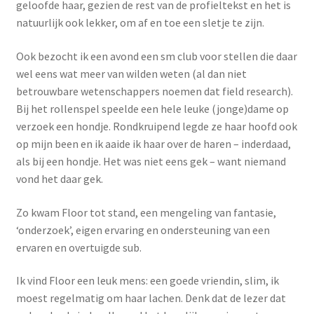
geloofde haar, gezien de rest van de profieltekst en het is
natuurlijk ook lekker, om af en toe een sletje te zijn.
Ook bezocht ik een avond een sm club voor stellen die daar
wel eens wat meer van wilden weten (al dan niet
betrouwbare wetenschappers noemen dat field research).
Bij het rollenspel speelde een hele leuke (jonge)dame op
verzoek een hondje. Rondkruipend legde ze haar hoofd ook
op mijn been en ik aaide ik haar over de haren – inderdaad,
als bij een hondje. Het was niet eens gek – want niemand
vond het daar gek.
Zo kwam Floor tot stand, een mengeling van fantasie,
‘onderzoek’, eigen ervaring en ondersteuning van een
ervaren en overtuigde sub.
Ik vind Floor een leuk mens: een goede vriendin, slim, ik
moest regelmatig om haar lachen. Denk dat de lezer dat