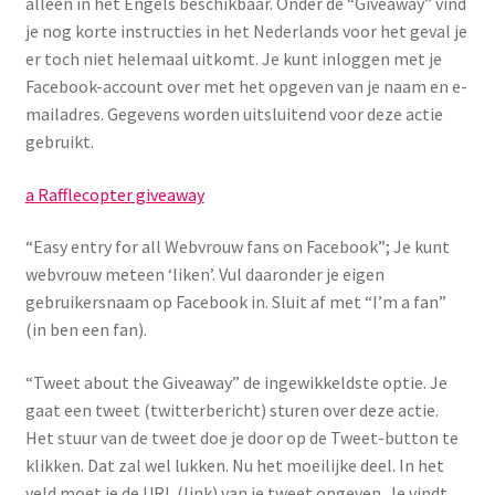
alleen in het Engels beschikbaar. Onder de “Giveaway” vind
je nog korte instructies in het Nederlands voor het geval je
er toch niet helemaal uitkomt. Je kunt inloggen met je
Facebook-account over met het opgeven van je naam en e-
mailadres. Gegevens worden uitsluitend voor deze actie
gebruikt.
a Rafflecopter giveaway
“Easy entry for all Webvrouw fans on Facebook”; Je kunt
webvrouw meteen ‘liken’. Vul daaronder je eigen
gebruikersnaam op Facebook in. Sluit af met “I’m a fan”
(in ben een fan).
“Tweet about the Giveaway” de ingewikkeldste optie. Je
gaat een tweet (twitterbericht) sturen over deze actie.
Het stuur van de tweet doe je door op de Tweet-button te
klikken. Dat zal wel lukken. Nu het moeilijke deel. In het
veld moet je de URL (link) van je tweet opgeven. Je vindt