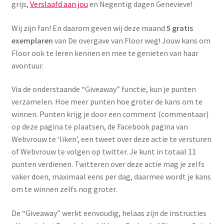
Yoni eggs
grijs,
Verslaafd aan jou
en Negentig dagen Genevieve!
Subme
Diverse
Wij zijn fan! En daarom geven wij deze maand
5 gratis
uitvou
exemplaren
van De overgave van Floor weg! Jouw kans om
Floor ook te leren kennen en mee te genieten van haar
Contact
avontuur.
Via de onderstaande “Giveaway” functie, kun je punten
verzamelen. Hoe meer punten hoe groter de kans om te
winnen. Punten krijg je door een comment (commentaar)
op deze pagina te plaatsen, de Facebook pagina van
Webvrouw te ‘liken’, een tweet over deze actie te versturen
of Webvrouw te volgen op twitter. Je kunt in totaal 11
punten verdienen. Twitteren over deze actie mag je zelfs
vaker doen, maximaal eens per dag, daarmee wordt je kans
om te winnen zelfs nog groter.
De “Giveaway” werkt eenvoudig, helaas zijn de instructies