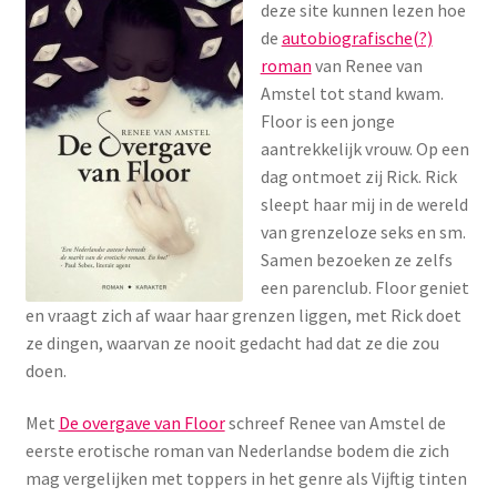
deze site kunnen lezen hoe
Menstruatiesponsjes
de
autobiografische(?)
roman
van Renee van
Seksualiteit
Amstel tot stand kwam.
Floor is een jonge
Tampons
aantrekkelijk vrouw. Op een
dag ontmoet zij Rick. Rick
Stimulatie, vibrators
sleept haar mij in de wereld
van grenzeloze seks en sm.
Samen bezoeken ze zelfs
Verzorgingsproducten
een parenclub. Floor geniet
en vraagt zich af waar haar grenzen liggen, met Rick doet
Subme
Wasbaar maandverband
ze dingen, waarvan ze nooit gedacht had dat ze die zou
uitvou
doen.
Wasbare zoogcompressen
Met
De overgave van Floor
schreef Renee van Amstel de
Oefenbroekjes – zindelijkheidstraining
eerste erotische roman van Nederlandse bodem die zich
mag vergelijken met toppers in het genre als Vijftig tinten