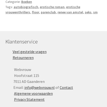
Categorie:
Boeken
Tags:
autobiografisch
,
erotische roman
,
erotische
vrouwenthrillers
,
floor
,
parenclub
,
renee van amstel
,
seks
,
sm
Klantenservice
Veel gestelde vragen
Retourneren
Webvrouw
Hoofstraat 115
7011 AD Gaanderen
Email:
info@webvrouw.nl
of
Contact
Algemene voorwaarden
Privacy Statement