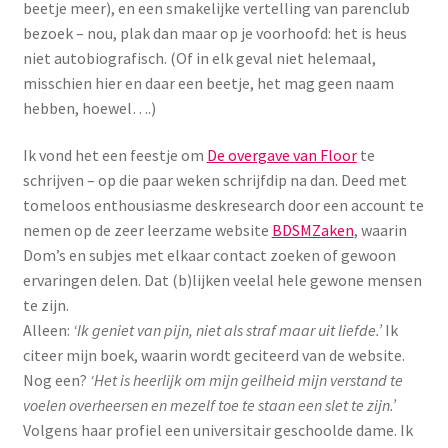
beetje meer), en een smakelijke vertelling van parenclub
bezoek – nou, plak dan maar op je voorhoofd: het is heus
niet autobiografisch. (Of in elk geval niet helemaal,
misschien hier en daar een beetje, het mag geen naam
hebben, hoewel….)
Ik vond het een feestje om
De overgave van Floor
te
schrijven – op die paar weken schrijfdip na dan. Deed met
tomeloos enthousiasme deskresearch door een account te
nemen op de zeer leerzame website
BDSMZaken
, waarin
Dom’s en subjes met elkaar contact zoeken of gewoon
ervaringen delen. Dat (b)lijken veelal hele gewone mensen
te zijn.
Alleen:
‘Ik geniet van pijn, niet als straf maar uit liefde.’
Ik
citeer mijn boek, waarin wordt geciteerd van de website.
Nog een?
‘Het is heerlijk om mijn geilheid mijn verstand te
voelen overheersen en mezelf toe te staan een slet te zijn.’
Volgens haar profiel een universitair geschoolde dame. Ik