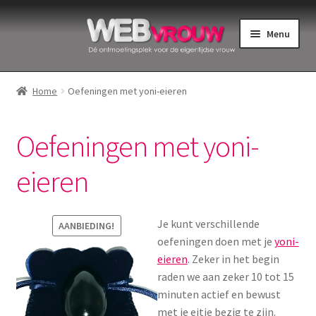
Ga
Ga
Menu
door
naar
naar
de
Home
navigatie
inhoud
Home
Oefeningen met yoni-eieren
Bekkenbodemspieren
Oefeningen met yoni-
Intiemverzorging
eieren
Menstruatiedisks
Menstruatiecups
Je kunt verschillende
AANBIEDING!
oefeningen doen met je
yoni-
Menstruatieondergoed
eieren
. Zeker in het begin
raden we aan zeker 10 tot 15
minuten actief en bewust
Menstruatiepijn
met je eitje bezig te zijn.