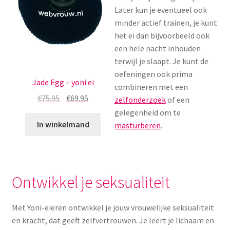
Later kun je eventueel ook
Menstruatiesponsjes
minder actief trainen, je kunt
het ei dan bijvoorbeeld ook
Seksualiteit
een hele nacht inhouden
terwijl je slaapt. Je kunt de
Tampons
oefeningen ook prima
Jade Egg – yoni ei
combineren met een
Stimulatie, vibrators
€
75.95
€
69.95
zelfonderzoek
of een
gelegenheid om te
Verzorgingsproducten
In winkelmand
masturberen
.
Subme
Wasbaar maandverband
uitvou
Wasbare zoogcompressen
Ontwikkel je seksualiteit
Oefenbroekjes – zindelijkheidstraining
Met Yoni-eieren ontwikkel je jouw vrouwelijke seksualiteit
en kracht, dat geeft zelfvertrouwen. Je leert je lichaam en