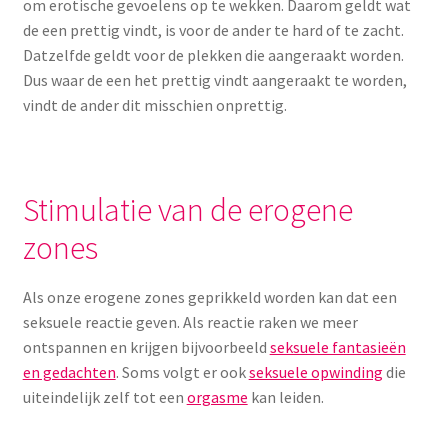
om erotische gevoelens op te wekken. Daarom geldt wat
de een prettig vindt, is voor de ander te hard of te zacht.
Datzelfde geldt voor de plekken die aangeraakt worden.
Dus waar de een het prettig vindt aangeraakt te worden,
vindt de ander dit misschien onprettig.
Stimulatie van de erogene
zones
Als onze erogene zones geprikkeld worden kan dat een
seksuele reactie geven. Als reactie raken we meer
ontspannen en krijgen bijvoorbeeld
seksuele fantasieën
en gedachten
. Soms volgt er ook
seksuele opwinding
die
uiteindelijk zelf tot een
orgasme
kan leiden.