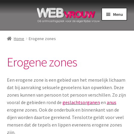
Ga
Ga
Menu
door
naar
naar
de
Home
navigatie
inhoud
Home
Erogene zones
Bekkenbodemspieren
Erogene zones
Intiemverzorging
Menstruatiedisks
Een erogene zone is een gebied van het menselijk lichaam
dat bij aanraking seksuele gevoelens kan opwekken. Deze
Menstruatiecups
zones kunnen van persoon tot persoon verschillen. Zo zijn
vooral de gebieden rond de
geslachtsorganen
en
anus
Menstruatieondergoed
erogene zones. Ook de onderbuik en binnenkant van de
dijen worden daartoe gerekend. Tenslotte geldt voor veel
mensen dat de tepels en lippen eveneens erogene zones
Menstruatiepijn
zijn.