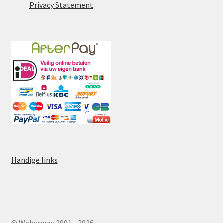
Privacy Statement
Handige links
© Webvrouw 2001 - 2026