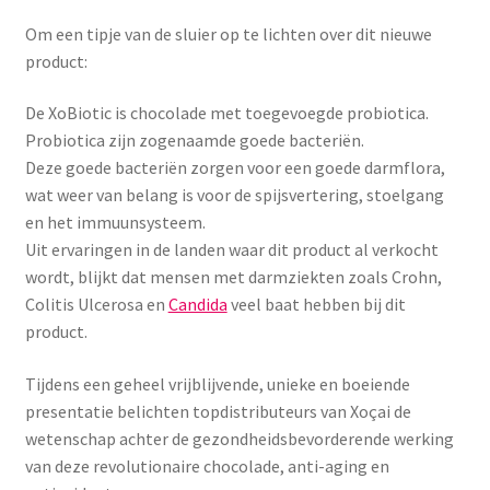
Menstruatiesponsjes
Om een tipje van de sluier op te lichten over dit nieuwe
product:
Seksualiteit
De XoBiotic is chocolade met toegevoegde probiotica.
Probiotica zijn zogenaamde goede bacteriën.
Tampons
Deze goede bacteriën zorgen voor een goede darmflora,
wat weer van belang is voor de spijsvertering, stoelgang
Stimulatie, vibrators
en het immuunsysteem.
Uit ervaringen in de landen waar dit product al verkocht
Verzorgingsproducten
wordt, blijkt dat mensen met darmziekten zoals Crohn,
Colitis Ulcerosa en
Candida
veel baat hebben bij dit
Subme
Wasbaar maandverband
product.
uitvou
Wasbare zoogcompressen
Tijdens een geheel vrijblijvende, unieke en boeiende
presentatie belichten topdistributeurs van Xoçai de
Oefenbroekjes – zindelijkheidstraining
wetenschap achter de gezondheidsbevorderende werking
van deze revolutionaire chocolade, anti-aging en