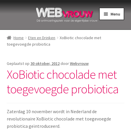
Ga
Ga
Menu
door
naar
naar
de
Home
navigatie
inhoud
Home
Eten en Drinken
XoBiotic chocolade met
toegevoegde probiotica
Bekkenbodemspieren
Intiemverzorging
Geplaatst op
30 oktober, 2012
door
Webvrouw
XoBiotic chocolade met
Menstruatiedisks
toegevoegde probiotica
Menstruatiecups
Menstruatieondergoed
Zaterdag 10 november wordt in Nederland de
revolutionaire XoBiotic chocolade met toegevoegde
Menstruatiepijn
probiotica geïntroduceerd.