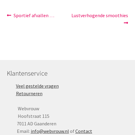
Bericht
Vorig
Volgend
Sportief afvallen …
Lustverhogende smoothies
bericht:
bericht:
navigatie
Klantenservice
Veel gestelde vragen
Retourneren
Webvrouw
Hoofstraat 115
7011 AD Gaanderen
Email:
info@webvrouw.nl
of
Contact