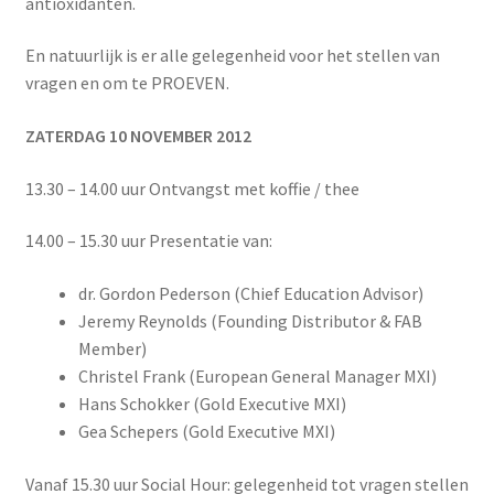
Yoni eggs
antioxidanten.
Subme
En natuurlijk is er alle gelegenheid voor het stellen van
Diverse
uitvou
vragen en om te PROEVEN.
Contact
ZATERDAG 10 NOVEMBER 2012
13.30 – 14.00 uur Ontvangst met koffie / thee
14.00 – 15.30 uur Presentatie van:
dr. Gordon Pederson (Chief Education Advisor)
Jeremy Reynolds (Founding Distributor & FAB
Member)
Christel Frank (European General Manager MXI)
Hans Schokker (Gold Executive MXI)
Gea Schepers (Gold Executive MXI)
Vanaf 15.30 uur Social Hour: gelegenheid tot vragen stellen