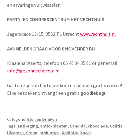
en ervaringen uitwisselen
PARTY- EN CONGRESCENTRUM HET VECHTHUIS
Jagerskade 13-15, 3552 TL Utrecht
www.vechthuis.nl
AANMELDEN GRAAG VOOR 8 NOVEMBER BIJ:
Klaziena Waerts, telefoon 06 48 34 35 81 of per email
info@gezondechocola.nl
Gasten zijn van harte welkom en hebben
gratis entree!
Elke bezoeker ontvangt een gratis
goodiebag!
Categorie:
Eten en Drinken
Tags:
anti-aging
,
antioxidanten
,
Candida
,
chocolade
,
Colitis
Ulcerosa
,
Crohn
,
probiotica
,
XoBiotic
,
Xoçai