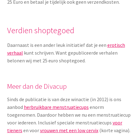
25 Euro en betaal je tijdelijk ook geen verzendkosten.
Menstruatiesponsjes
Seksualiteit
Verdien shoptegoed
Tampons
Daarnaast is een ander leuk initiatief dat je een
erotisch
verhaal
kunt schrijven. Want gepubliceerde verhalen
Stimulatie, vibrators
belonen wij met 25 euro shoptegoed.
Verzorgingsproducten
Meer dan de Divacup
Subme
Wasbaar maandverband
uitvou
Sinds de publicatie is van deze winactie (in 2012) is ons
Wasbare zoogcompressen
aanbod
herbruikbare menstruatiecups
enorm
toegenomen. Daardoor hebben we nu een menstruatiecup
voor iedereen. Inclusief speciale menstruatiecups
voor
Oefenbroekjes – zindelijkheidstraining
tieners
en voor
vrouwen met een low cervix
(korte vagina).