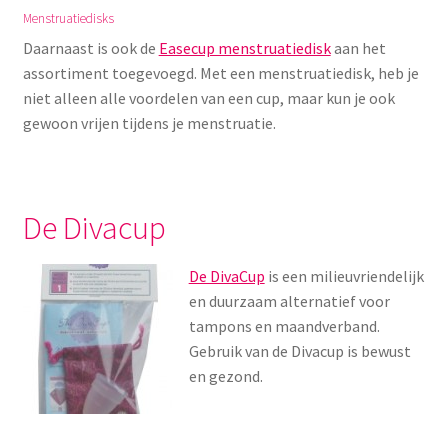
Yoni eggs
Menstruatiedisks
Daarnaast is ook de
Easecup menstruatiedisk
aan het
Subme
Diverse
assortiment toegevoegd. Met een menstruatiedisk, heb je
uitvou
niet alleen alle voordelen van een cup, maar kun je ook
Contact
gewoon vrijen tijdens je menstruatie.
De Divacup
De DivaCup
is een milieuvriendelijk
en duurzaam alternatief voor
tampons en maandverband.
Gebruik van de Divacup is bewust
en gezond.