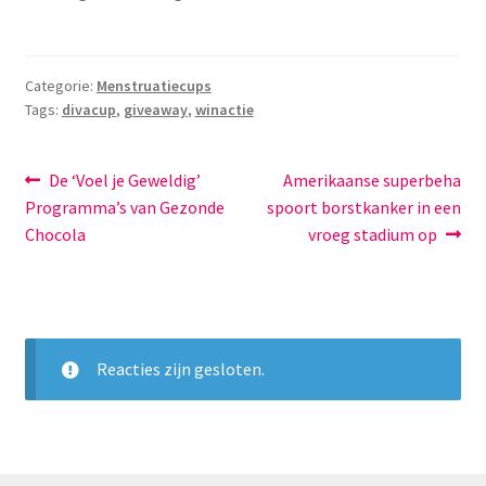
Categorie:
Menstruatiecups
Tags:
divacup
,
giveaway
,
winactie
Bericht
Vorig
Volgend
De ‘Voel je Geweldig’
Amerikaanse superbeha
bericht:
bericht:
Programma’s van Gezonde
spoort borstkanker in een
navigatie
Chocola
vroeg stadium op
Reacties zijn gesloten.