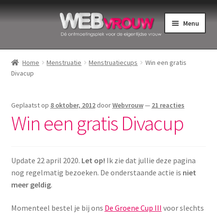
Ga
Ga
Menu
door
naar
naar
de
Home
navigatie
inhoud
Home
Menstruatie
Menstruatiecups
Win een gratis
Divacup
Bekkenbodemspieren
Intiemverzorging
Geplaatst op
8 oktober, 2012
door
Webvrouw
—
21 reacties
Win een gratis Divacup
Menstruatiedisks
Menstruatiecups
Update 22 april 2020.
Let op!
Ik zie dat jullie deze pagina
nog regelmatig bezoeken. De onderstaande actie is
niet
Menstruatieondergoed
meer geldig
.
Menstruatiepijn
Momenteel bestel je bij ons
De Groene Cup III
voor slechts