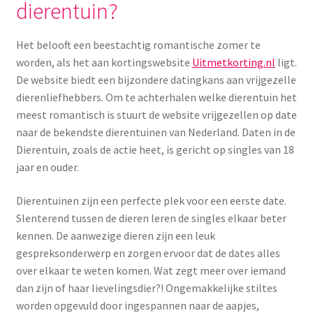
dierentuin?
Menstruatiesponsjes
Het belooft een beestachtig romantische zomer te
Seksualiteit
worden, als het aan kortingswebsite
Uitmetkorting.nl
ligt.
De website biedt een bijzondere datingkans aan vrijgezelle
Tampons
dierenliefhebbers. Om te achterhalen welke dierentuin het
meest romantisch is stuurt de website vrijgezellen op date
Stimulatie, vibrators
naar de bekendste dierentuinen van Nederland. Daten in de
Dierentuin, zoals de actie heet, is gericht op singles van 18
Verzorgingsproducten
jaar en ouder.
Subme
Dierentuinen zijn een perfecte plek voor een eerste date.
Wasbaar maandverband
uitvou
Slenterend tussen de dieren leren de singles elkaar beter
kennen. De aanwezige dieren zijn een leuk
Wasbare zoogcompressen
gespreksonderwerp en zorgen ervoor dat de dates alles
over elkaar te weten komen. Wat zegt meer over iemand
Oefenbroekjes – zindelijkheidstraining
dan zijn of haar lievelingsdier?! Ongemakkelijke stiltes
worden opgevuld door ingespannen naar de aapjes,