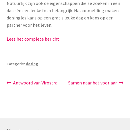
Natuurlijk zijn ook de eigenschappen die ze zoeken in een
date én een leuke foto belangrijk. Na aanmelding maken
de singles kans op een gratis leuke dag en kans op een
partner voor het leven.
Lees het complete bericht
Categorie:
dating
Bericht
Vorig
Volgend
Antwoord van Virostra
Samen naar het voorjaar
bericht:
bericht:
navigatie