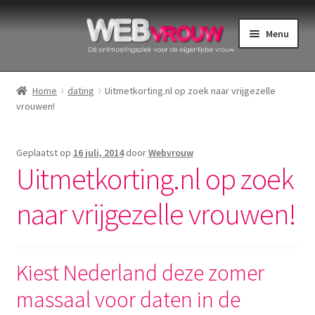
Ga
Ga
Menu
door
naar
naar
de
Home
navigatie
inhoud
Home
dating
Uitmetkorting.nl op zoek naar vrijgezelle
vrouwen!
Bekkenbodemspieren
Intiemverzorging
Geplaatst op
16 juli, 2014
door
Webvrouw
Uitmetkorting.nl op zoek
Menstruatiedisks
naar vrijgezelle vrouwen!
Menstruatiecups
Menstruatieondergoed
Kiest Nederland deze zomer
massaal voor daten in de
Menstruatiepijn