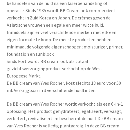
Yoni eggs
behandelen van de huid na een laserbehandeling of
operatie. Sinds 1985 wordt BB Cream ook commercieel
Subme
Diverse
verkocht in Zuid Korea en Japan. De crèmes geven de
uitvou
Aziatische vrouwen een egale en meer witte huid.
Contact
Inmiddels zijn er veel verschillende merken met elk een
eigen formule te koop. De meeste producten hebben
minimaal de volgende eigenschappen; moisturizer, primer,
foundation en sunblock.
Sinds kort wordt BB cream ook als totaal
gezichtsverzorgingproduct verkocht op de West-
Europeese Markt.
De BB cream van Yves Rocher, kost slechts 18 euro voor 50
ml. Verkrijgbaar in 3 verschillende huidtinten.
De BB cream van Yves Rocher wordt verkocht als een 6-in-1
oplossing. Het product gehydrateert, egaliseert, vervaagt,
verbetert, revitaliseert en beschermt de huid. De BB cream
van Yves Rocher is volledig plantaardig. In deze BB cream