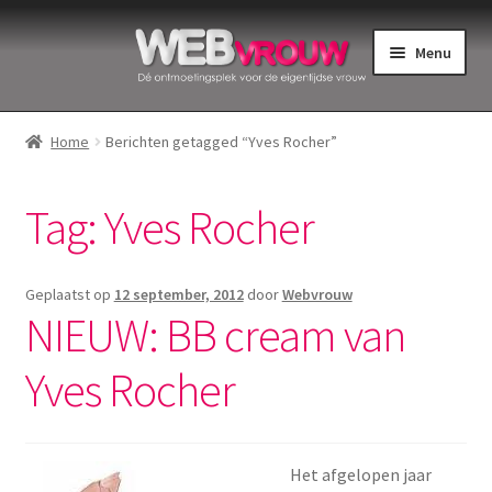
Ga
Ga
Menu
door
naar
naar
de
Home
navigatie
inhoud
Home
Berichten getagged “Yves Rocher”
Bekkenbodemspieren
Tag:
Yves Rocher
Intiemverzorging
Menstruatiedisks
Geplaatst op
12 september, 2012
door
Webvrouw
NIEUW: BB cream van
Menstruatiecups
Yves Rocher
Menstruatieondergoed
Menstruatiepijn
Het afgelopen jaar