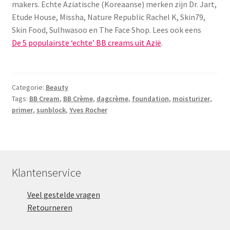
makers. Echte Aziatische (Koreaanse) merken zijn Dr. Jart,
Etude House, Missha, Nature Republic Rachel K, Skin79,
Skin Food, Sulhwasoo en The Face Shop. Lees ook eens
De 5 populairste ‘echte’ BB creams uit Azië
.
Categorie:
Beauty
Tags:
BB Cream
,
BB Crème
,
dagcrème
,
foundation
,
moisturizer
,
primer
,
sunblock
,
Yves Rocher
Klantenservice
Veel gestelde vragen
Retourneren