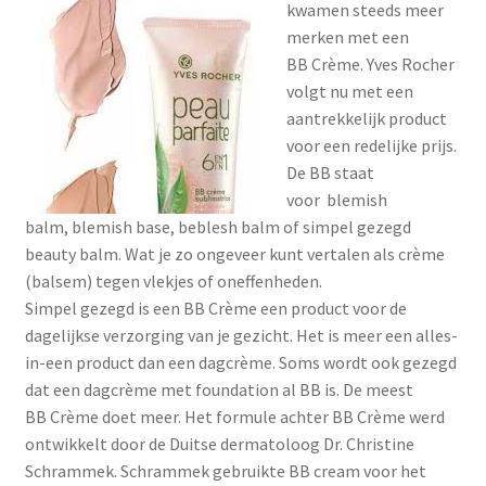
kwamen steeds meer
Menstruatiesponsjes
merken met een
BB Crème. Yves Rocher
Seksualiteit
volgt nu met een
aantrekkelijk product
Tampons
voor een redelijke prijs.
De BB staat
Stimulatie, vibrators
voor blemish
balm, blemish base, beblesh balm of simpel gezegd
beauty balm. Wat je zo ongeveer kunt vertalen als crème
Verzorgingsproducten
(balsem) tegen vlekjes of oneffenheden.
Simpel gezegd is een BB Crème een product voor de
Subme
Wasbaar maandverband
dagelijkse verzorging van je gezicht. Het is meer een alles-
uitvou
in-een product dan een dagcrème. Soms wordt ook gezegd
Wasbare zoogcompressen
dat een dagcrème met foundation al BB is. De meest
BB Crème doet meer. Het formule achter BB Crème werd
Oefenbroekjes – zindelijkheidstraining
ontwikkelt door de Duitse dermatoloog Dr. Christine
Schrammek. Schrammek gebruikte BB cream voor het