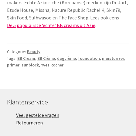
makers. Echte Aziatische (Koreaanse) merken zijn Dr. Jart,
Etude House, Missha, Nature Republic Rachel K, Skin79,
Skin Food, Sulhwasoo en The Face Shop. Lees ook eens
De 5 populairste ‘echte’ BB creams uit Azië
.
Categorie:
Beauty
Tags:
BB Cream
,
BB Crème
,
dagcrème
,
foundation
,
moisturizer
,
primer
,
sunblock
,
Yves Rocher
Klantenservice
Veel gestelde vragen
Retourneren