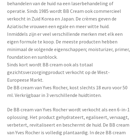
Yoni eggs
behandelen van de huid na een laserbehandeling of
operatie. Sinds 1985 wordt BB Cream ook commercieel
Subme
Diverse
verkocht in Zuid Korea en Japan. De crèmes geven de
uitvou
Aziatische vrouwen een egale en meer witte huid.
Contact
Inmiddels zijn er veel verschillende merken met elk een
eigen formule te koop. De meeste producten hebben
minimaal de volgende eigenschappen; moisturizer, primer,
foundation en sunblock.
Sinds kort wordt BB cream ook als totaal
gezichtsverzorgingproduct verkocht op de West-
Europeese Markt.
De BB cream van Yves Rocher, kost slechts 18 euro voor 50
ml. Verkrijgbaar in 3 verschillende huidtinten.
De BB cream van Yves Rocher wordt verkocht als een 6-in-1
oplossing. Het product gehydrateert, egaliseert, vervaagt,
verbetert, revitaliseert en beschermt de huid. De BB cream
van Yves Rocher is volledig plantaardig. In deze BB cream