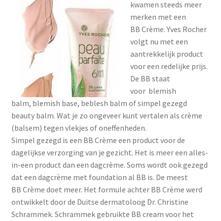
kwamen steeds meer
Menstruatiesponsjes
merken met een
BB Crème. Yves Rocher
Seksualiteit
volgt nu met een
aantrekkelijk product
Tampons
voor een redelijke prijs.
De BB staat
Stimulatie, vibrators
voor blemish
balm, blemish base, beblesh balm of simpel gezegd
beauty balm. Wat je zo ongeveer kunt vertalen als crème
Verzorgingsproducten
(balsem) tegen vlekjes of oneffenheden.
Simpel gezegd is een BB Crème een product voor de
Subme
Wasbaar maandverband
dagelijkse verzorging van je gezicht. Het is meer een alles-
uitvou
in-een product dan een dagcrème. Soms wordt ook gezegd
Wasbare zoogcompressen
dat een dagcrème met foundation al BB is. De meest
BB Crème doet meer. Het formule achter BB Crème werd
Oefenbroekjes – zindelijkheidstraining
ontwikkelt door de Duitse dermatoloog Dr. Christine
Schrammek. Schrammek gebruikte BB cream voor het