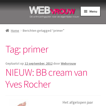
Ga
Ga
Menu
door
naar
naar
de
Home
navigatie
inhoud
Home
Berichten getagged “primer”
Bekkenbodemspieren
Tag:
primer
Intiemverzorging
Menstruatiedisks
Geplaatst op
12 september, 2012
door
Webvrouw
NIEUW: BB cream van
Menstruatiecups
Yves Rocher
Menstruatieondergoed
Menstruatiepijn
Het afgelopen jaar