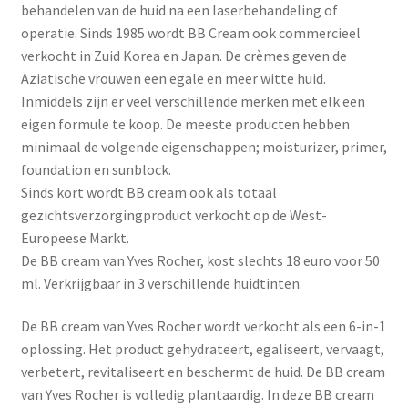
Yoni eggs
behandelen van de huid na een laserbehandeling of
operatie. Sinds 1985 wordt BB Cream ook commercieel
Subme
Diverse
verkocht in Zuid Korea en Japan. De crèmes geven de
uitvou
Aziatische vrouwen een egale en meer witte huid.
Contact
Inmiddels zijn er veel verschillende merken met elk een
eigen formule te koop. De meeste producten hebben
minimaal de volgende eigenschappen; moisturizer, primer,
foundation en sunblock.
Sinds kort wordt BB cream ook als totaal
gezichtsverzorgingproduct verkocht op de West-
Europeese Markt.
De BB cream van Yves Rocher, kost slechts 18 euro voor 50
ml. Verkrijgbaar in 3 verschillende huidtinten.
De BB cream van Yves Rocher wordt verkocht als een 6-in-1
oplossing. Het product gehydrateert, egaliseert, vervaagt,
verbetert, revitaliseert en beschermt de huid. De BB cream
van Yves Rocher is volledig plantaardig. In deze BB cream