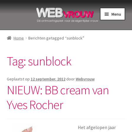
Ga
Ga
Menu
door
naar
naar
de
Home
navigatie
inhoud
Home
Berichten getagged “sunblock”
Bekkenbodemspieren
Tag:
sunblock
Intiemverzorging
Menstruatiedisks
Geplaatst op
12 september, 2012
door
Webvrouw
NIEUW: BB cream van
Menstruatiecups
Yves Rocher
Menstruatieondergoed
Menstruatiepijn
Het afgelopen jaar