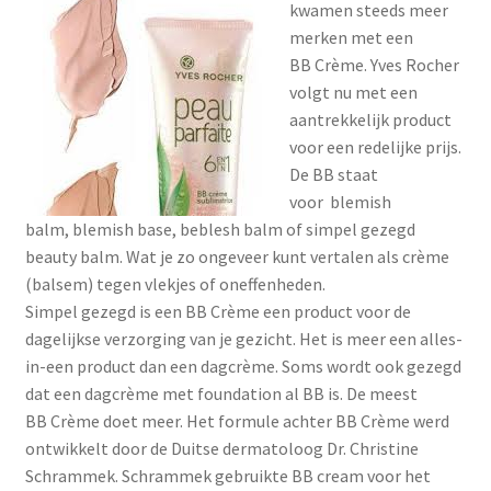
kwamen steeds meer
Menstruatiesponsjes
merken met een
BB Crème. Yves Rocher
Seksualiteit
volgt nu met een
aantrekkelijk product
Tampons
voor een redelijke prijs.
De BB staat
Stimulatie, vibrators
voor blemish
balm, blemish base, beblesh balm of simpel gezegd
beauty balm. Wat je zo ongeveer kunt vertalen als crème
Verzorgingsproducten
(balsem) tegen vlekjes of oneffenheden.
Simpel gezegd is een BB Crème een product voor de
Subme
Wasbaar maandverband
dagelijkse verzorging van je gezicht. Het is meer een alles-
uitvou
in-een product dan een dagcrème. Soms wordt ook gezegd
Wasbare zoogcompressen
dat een dagcrème met foundation al BB is. De meest
BB Crème doet meer. Het formule achter BB Crème werd
Oefenbroekjes – zindelijkheidstraining
ontwikkelt door de Duitse dermatoloog Dr. Christine
Schrammek. Schrammek gebruikte BB cream voor het