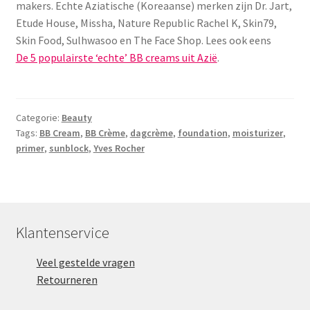
makers. Echte Aziatische (Koreaanse) merken zijn Dr. Jart,
Etude House, Missha, Nature Republic Rachel K, Skin79,
Skin Food, Sulhwasoo en The Face Shop. Lees ook eens
De 5 populairste ‘echte’ BB creams uit Azië
.
Categorie:
Beauty
Tags:
BB Cream
,
BB Crème
,
dagcrème
,
foundation
,
moisturizer
,
primer
,
sunblock
,
Yves Rocher
Klantenservice
Veel gestelde vragen
Retourneren