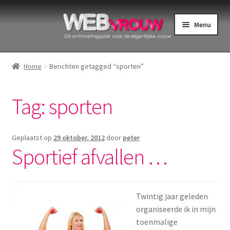
Ga
Ga
Menu
door
naar
naar
de
Home
navigatie
inhoud
Home
Berichten getagged “sporten”
Bekkenbodemspieren
Tag:
sporten
Intiemverzorging
Menstruatiedisks
Geplaatst op
29 oktober, 2012
door
peter
Sportief afvallen …
Menstruatiecups
Menstruatieondergoed
Twintig jaar geleden
organiseerde ik in mijn
Menstruatiepijn
toenmalige