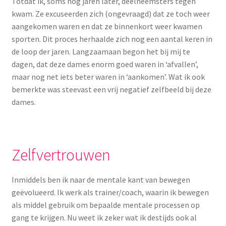
Yoni eggs
Totdat ik, soms nog jaren later, deelneemsters tegen
kwam. Ze excuseerden zich (ongevraagd) dat ze toch weer
Subme
aangekomen waren en dat ze binnenkort weer kwamen
Diverse
uitvou
sporten. Dit proces herhaalde zich nog een aantal keren in
de loop der jaren. Langzaamaan begon het bij mij te
Contact
dagen, dat deze dames enorm goed waren in ‘afvallen’,
maar nog net iets beter waren in ‘aankomen’. Wat ik ook
bemerkte was steevast een vrij negatief zelfbeeld bij deze
dames.
Zelfvertrouwen
Inmiddels ben ik naar de mentale kant van bewegen
geëvolueerd. Ik werk als trainer/coach, waarin ik bewegen
als middel gebruik om bepaalde mentale processen op
gang te krijgen. Nu weet ik zeker wat ik destijds ook al