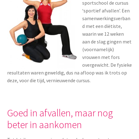
sportschool de cursus
Menstruatiesponsjes
‘sportief afvallen’. Een
samenwerkingsverban
Seksualiteit
d met een diëtiste,
waarin we 12 weken
Tampons
aan de slag gingen met
(voornamelijk)
Stimulatie, vibrators
vrouwen met fors
overgewicht. De fysieke
resultaten waren geweldig, dus na afloop was ik trots op
Verzorgingsproducten
deze, voor die tijd, vernieuwende cursus.
Subme
Wasbaar maandverband
uitvou
Wasbare zoogcompressen
Goed in afvallen, maar nog
beter in aankomen
Oefenbroekjes – zindelijkheidstraining