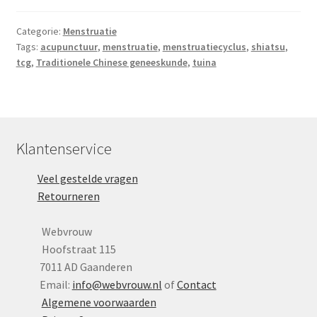
Categorie:
Menstruatie
Tags:
acupunctuur
,
menstruatie
,
menstruatiecyclus
,
shiatsu
,
tcg
,
Traditionele Chinese geneeskunde
,
tuina
Klantenservice
Veel gestelde vragen
Retourneren
Webvrouw
Hoofstraat 115
7011 AD Gaanderen
Email:
info@webvrouw.nl
of
Contact
Algemene voorwaarden