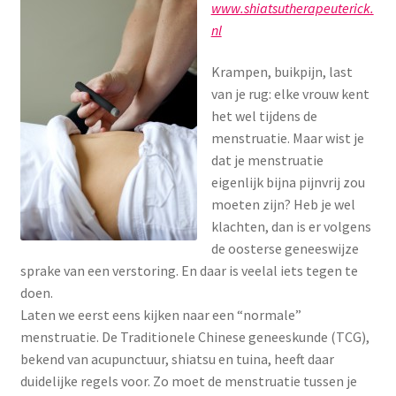
www.shiatsutherapeuterick.
Menstruatiesponsjes
nl
Seksualiteit
Krampen, buikpijn, last
van je rug: elke vrouw kent
Tampons
het wel tijdens de
menstruatie. Maar wist je
dat je menstruatie
Stimulatie, vibrators
eigenlijk bijna pijnvrij zou
moeten zijn? Heb je wel
Verzorgingsproducten
klachten, dan is er volgens
de oosterse geneeswijze
Subme
Wasbaar maandverband
sprake van een verstoring. En daar is veelal iets tegen te
uitvou
doen.
Wasbare zoogcompressen
Laten we eerst eens kijken naar een “normale”
menstruatie. De Traditionele Chinese geneeskunde (TCG),
Oefenbroekjes – zindelijkheidstraining
bekend van acupunctuur, shiatsu en tuina, heeft daar
duidelijke regels voor. Zo moet de menstruatie tussen je