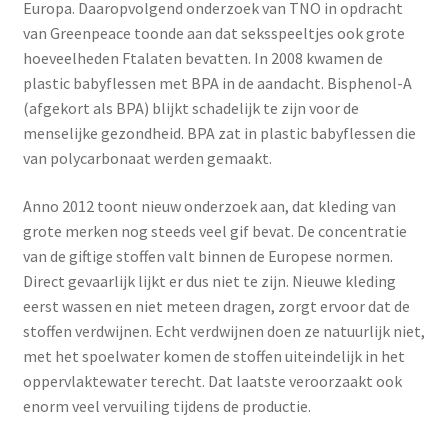
Yoni eggs
Europa. Daaropvolgend onderzoek van TNO in opdracht
van Greenpeace toonde aan dat seksspeeltjes ook grote
Subme
Diverse
hoeveelheden Ftalaten bevatten. In 2008 kwamen de
uitvou
plastic babyflessen met BPA in de aandacht. Bisphenol-A
Contact
(afgekort als BPA) blijkt schadelijk te zijn voor de
menselijke gezondheid. BPA zat in plastic babyflessen die
van polycarbonaat werden gemaakt.
Anno 2012 toont nieuw onderzoek aan, dat kleding van
grote merken nog steeds veel gif bevat. De concentratie
van de giftige stoffen valt binnen de Europese normen.
Direct gevaarlijk lijkt er dus niet te zijn. Nieuwe kleding
eerst wassen en niet meteen dragen, zorgt ervoor dat de
stoffen verdwijnen. Echt verdwijnen doen ze natuurlijk niet,
met het spoelwater komen de stoffen uiteindelijk in het
oppervlaktewater terecht. Dat laatste veroorzaakt ook
enorm veel vervuiling tijdens de productie.