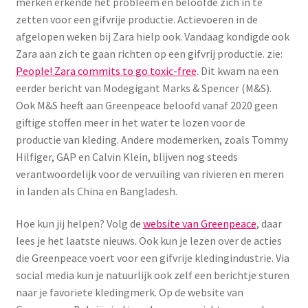
merken erkende het probleem en beloofde zich in te
zetten voor een gifvrije productie. Actievoeren in de
afgelopen weken bij Zara hielp ook. Vandaag kondigde ook
Zara aan zich te gaan richten op een gifvrij productie. zie:
People! Zara commits to go toxic-free
. Dit kwam na een
eerder bericht van Modegigant Marks & Spencer (M&S).
Ook M&S heeft aan Greenpeace beloofd vanaf 2020 geen
giftige stoffen meer in het water te lozen voor de
productie van kleding. Andere modemerken, zoals Tommy
Hilfiger, GAP en Calvin Klein, blijven nog steeds
verantwoordelijk voor de vervuiling van rivieren en meren
in landen als China en Bangladesh.
Hoe kun jij helpen? Volg de
website van Greenpeace
, daar
lees je het laatste nieuws. Ook kun je lezen over de acties
die Greenpeace voert voor een gifvrije kledingindustrie. Via
social media kun je natuurlijk ook zelf een berichtje sturen
naar je favoriete kledingmerk. Op de website van