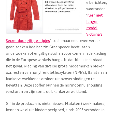
e berichten,
Menstruatiesponsjes
waaronder
‘
Kerr niet
Seksualiteit
langer
model
Tampons
Victoria’s
Secret door giftige slipjes
‘, toch maar eens even verder
Stimulatie, vibrators
gaan zoeken hoe het zit. Greenpeace heeft laten
onderzoeken of er giftige stoffen voorkomen in de kleding
die in de Europese winkels hangt. In dat bleek inderdaad
Verzorgingsproducten
het geval. Kleding van diverse grote modemerken bleken
o.a. resten van nonylfenolethoxylaten (NPE’s), ftalaten en
Subme
Wasbaar maandverband
kankerverwekkende aminen uit azoverbindingen te
uitvou
bevatten. Deze stoffen kunnen de hormoonhuishouding
Wasbare zoogcompressen
verstoren en zijn soms ook kankerverwekkend.
Oefenbroekjes – zindelijkheidstraining
Gif in de productie is niets nieuws. Ftalaten (weekmakers)
kennen we al uit kinderspeelgoed, sinds 2005 verboden in