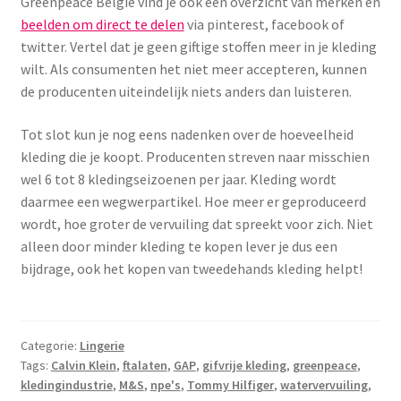
Greenpeace België vind je ook een overzicht van merken en
beelden om direct te delen
via pinterest, facebook of
twitter. Vertel dat je geen giftige stoffen meer in je kleding
wilt. Als consumenten het niet meer accepteren, kunnen
de producenten uiteindelijk niets anders dan luisteren.
Tot slot kun je nog eens nadenken over de hoeveelheid
kleding die je koopt. Producenten streven naar misschien
wel 6 tot 8 kledingseizoenen per jaar. Kleding wordt
daarmee een wegwerpartikel. Hoe meer er geproduceerd
wordt, hoe groter de vervuiling dat spreekt voor zich. Niet
alleen door minder kleding te kopen lever je dus een
bijdrage, ook het kopen van tweedehands kleding helpt!
Categorie:
Lingerie
Tags:
Calvin Klein
,
ftalaten
,
GAP
,
gifvrije kleding
,
greenpeace
,
kledingindustrie
,
M&S
,
npe's
,
Tommy Hilfiger
,
watervervuiling
,