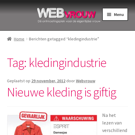
Ga
Ga
Menu
door
naar
naar
de
Home
navigatie
inhoud
Home
Berichten getagged “kledingindustrie”
Bekkenbodemspieren
Tag:
kledingindustrie
Intiemverzorging
Menstruatiedisks
Geplaatst op
29 november, 2012
door
Webvrouw
Nieuwe kleding is giftig
Menstruatiecups
Menstruatieondergoed
Na het
lezen van
Menstruatiepijn
verschillend