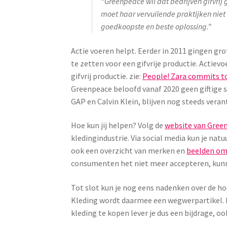
“Greenpeace wil dat bedrijven gifvrij
moet haar vervuilende praktijken niet
goedkoopste en beste oplossing.”
Actie voeren helpt. Eerder in 2011 gingen g
te zetten voor een gifvrije productie. Actiev
gifvrij productie. zie:
People! Zara commits to
Greenpeace beloofd vanaf 2020 geen giftige 
GAP en Calvin Klein, blijven nog steeds veran
Hoe kun jij helpen? Volg de
website van Gree
kledingindustrie. Via social media kun je natu
ook een overzicht van merken en
beelden om 
consumenten het niet meer accepteren, kunne
Tot slot kun je nog eens nadenken over de ho
Kleding wordt daarmee een wegwerpartikel. H
kleding te kopen lever je dus een bijdrage, 