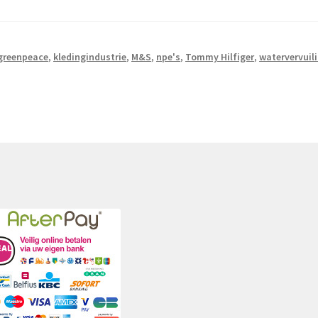
greenpeace
,
kledingindustrie
,
M&S
,
npe's
,
Tommy Hilfiger
,
watervervuil