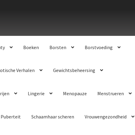
uty
Boeken
Borsten
Borstvoeding
otische Verhalen
Gewichtsbeheersing
rijen
Lingerie
Menopauze
Menstrueren
Puberteit
Schaamhaar scheren
Vrouwengezondheid