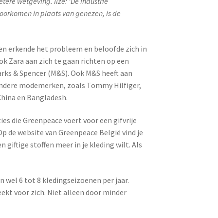
ere wetgeving. Ilze: ‘De industrie
voorkomen in plaats van genezen, is de
ken erkende het probleem en beloofde zich in
ok Zara aan zich te gaan richten op een
arks & Spencer (M&S). Ook M&S heeft aan
. Andere modemerken, zoals Tommy Hilfiger,
 China en Bangladesh.
ties die Greenpeace voert voor een gifvrije
 Op de website van Greenpeace België vind je
n giftige stoffen meer in je kleding wilt. Als
 wel 6 tot 8 kledingseizoenen per jaar.
ekt voor zich. Niet alleen door minder