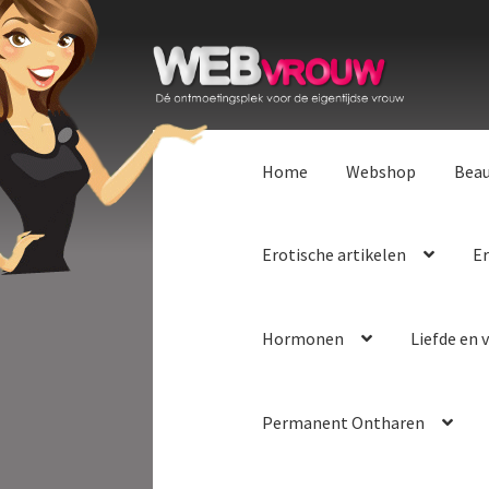
Ga
Ga
door
naar
naar
de
navigatie
inhoud
Home
Webshop
Bea
Erotische artikelen
Er
Hormonen
Liefde en v
Permanent Ontharen