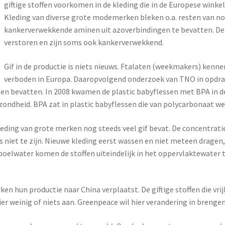
giftige stoffen voorkomen in de kleding die in de Europese winkel
Kleding van diverse grote modemerken bleken o.a. resten van no
kankerverwekkende aminen uit azoverbindingen te bevatten. D
verstoren en zijn soms ook kankerverwekkend.
Gif in de productie is niets nieuws. Ftalaten (weekmakers) kenne
verboden in Europa. Daaropvolgend onderzoek van TNO in opdra
en bevatten. In 2008 kwamen de plastic babyflessen met BPA in d
gezondheid. BPA zat in plastic babyflessen die van polycarbonaat 
ding van grote merken nog steeds veel gif bevat. De concentratie 
us niet te zijn. Nieuwe kleding eerst wassen en niet meteen dragen,
spoelwater komen de stoffen uiteindelijk in het oppervlaktewater
n hun productie naar China verplaatst. De giftige stoffen die vri
r weinig of niets aan. Greenpeace wil hier verandering in brengen 