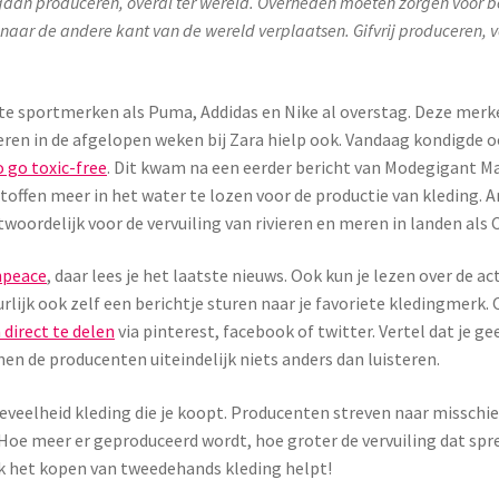
 gaan produceren, overal ter wereld. Overheden moeten zorgen voor bet
 naar de andere kant van de wereld verplaatsen. Gifvrij produceren, 
rote sportmerken als Puma, Addidas en Nike al overstag. Deze mer
oeren in de afgelopen weken bij Zara hielp ook. Vandaag kondigde o
 go toxic-free
. Dit kwam na een eerder bericht van Modegigant M
stoffen meer in het water te lozen voor de productie van kleding
twoordelijk voor de vervuiling van rivieren en meren in landen als
npeace
, daar lees je het laatste nieuws. Ook kun je lezen over de ac
urlijk ook zelf een berichtje sturen naar je favoriete kledingmerk.
direct te delen
via pinterest, facebook of twitter. Vertel dat je gee
n de producenten uiteindelijk niets anders dan luisteren.
eveelheid kleding die je koopt. Producenten streven naar misschien
oe meer er geproduceerd wordt, hoe groter de vervuiling dat spre
ook het kopen van tweedehands kleding helpt!