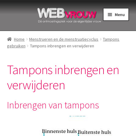
Ga
Ga
Menu
door
naar
naar
de
Home
navigatie
inhoud
Home
Menstrueren en de menstruatiecyclus
Tampons
gebruiken
Tampons inbrengen en verwijderen
Bekkenbodemspieren
Intiemverzorging
Tampons inbrengen en
Menstruatiedisks
verwijderen
Menstruatiecups
Inbrengen van tampons
Menstruatieondergoed
Menstruatiepijn