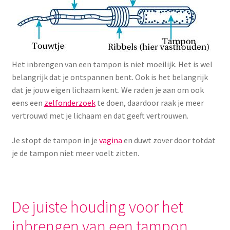
Menstruatiesponsjes
Seksualiteit
Het inbrengen van een tampon is niet moeilijk. Het is wel
Tampons
belangrijk dat je ontspannen bent. Ook is het belangrijk
dat je jouw eigen lichaam kent. We raden je aan om ook
Stimulatie, vibrators
eens een
zelfonderzoek
te doen, daardoor raak je meer
vertrouwd met je lichaam en dat geeft vertrouwen.
Verzorgingsproducten
Je stopt de tampon in je
vagina
en duwt zover door totdat
Subme
Wasbaar maandverband
je de tampon niet meer voelt zitten.
uitvou
Wasbare zoogcompressen
De juiste houding voor het
Oefenbroekjes – zindelijkheidstraining
inbrengen van een tampon