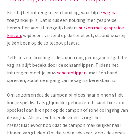
Yoni eggs
Kies bij het inbrengen een houding, waarbij de
vagina
Subme
Diverse
toegankelijk is. Dat is dus een houding met gespreide
uitvou
benen. Een aantal mogelijkheden:
hurken met gespreide
Contact
knieën
, wijdbeens zittend op de toiletpot, staand waarbij
je één been op de toiletpot plaatst.
Zelfs in zo’n houding is de vagina nog geen gapend gat. De
vagina blijft bedekt door de schaamlippen. Tijdens het
inbrengen moet je jouw
schaamlippen
, met één hand
spreiden, zodat de ingang van je vagina bereikbaar is.
Om te zorgen dat de tampon pijnloos naar binnen glijdt
kun je speeksel als glijmiddel gebruiken. Je kunt hiervoor
speeksel aan brengen op de tampon of rond de ingang van
de vagina. Als je al voldoende vloeit, zorgt het
menstruatievocht ook dat de tampon makkelijker naar
binnen kan glijden. Om die reden adviseer ik ook de eerste