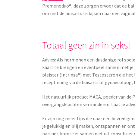
Premenoduo®, deze zorgen ervoor dat de balan
om met de huisarts te kijken naar een vagin
Totaal geen zin in seks!
Advies: Als hormonen een dusdanige rol spele
kaart te brengen en eventueel samen met je p
pleister (Intrinsa®) met Testosteron die het
recept nodig via de huisarts of gynaecoloog, 
Het natuurlijk product MACA, poeder van de 
overgangsklachten verminderen. Laat je advis
Er zijn nog meer tips die naar een bevredige
je gelukkig en blij maken, ontspannen en onts
partner, kom je er samen niet uit consulteer