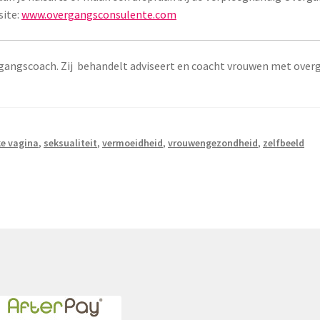
site:
www.overgangsconsulente.com
gangscoach. Zij behandelt adviseert en coacht vrouwen met over
jke vagina
,
seksualiteit
,
vermoeidheid
,
vrouwengezondheid
,
zelfbeeld