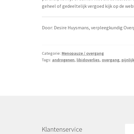
geheel of gedeeltelijk vergoed kijk op de web
Door: Desire Huysmans, verpleegkundig Over
Categorie:
Menopauze / overgang
Tags:
androgenen
,
libidoverlies
,
overgang
,
pijnli
Klantenservice