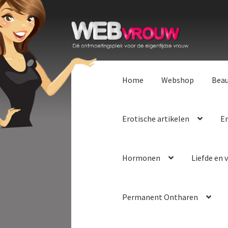
Ga
Ga
door
naar
naar
de
navigatie
inhoud
Home
Webshop
Bea
Erotische artikelen
Er
Hormonen
Liefde en v
Permanent Ontharen