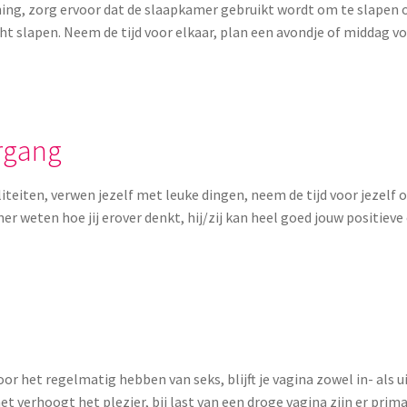
ning, zorg ervoor dat de slaapkamer gebruikt wordt om te slapen 
cht slapen. Neem de tijd voor elkaar, plan een avondje of middag v
ergang
liteiten, verwen jezelf met leuke dingen, neem de tijd voor jezelf 
tner weten hoe jij erover denkt, hij/zij kan heel goed jouw posit
Door het regelmatig hebben van seks, blijft je vagina zowel in- als
t verhoogt het plezier, bij last van een droge vagina zijn er pr