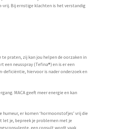
ij. Bij ernstige klachten is het verstandig
te praten, zij kan jou helpen de oorzaken in
t een neusspray (Tefina®) en is er een
n-deficiëntie, hiervoor is nader onderzoek en
vergang. MACA geeft meer energie en kan
je humeur, er komen ‘hormoonstofjes’ vrij die
at let je, bepreek je problemen met je
gangsconsulente, een consult wordt vaak