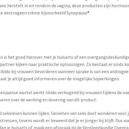
s herstelt in en rondom de vagina, deze producten zijn hormoon-vr
ale oestrogeen crème bijvoorbeeld Synapause®.
n is het goed hierover met je huisarts of een overgangsdeskundige 
artner kijken naar praktische oplossingen. Zo bestaat er sinds kor
 libido bij vrouwen bevorderen wanneer sprake is van een androgee
laat je altijd goed informeren over de mogelijke bijwerkingen.
Peruaanse wortel werkt libido verhogend bij vrouwen tijdens de o
eren over de werking en dosering van dit product.
nd seksleven kunnen lijden. Genieten van seks doet wonderen voor 
tressen, tevens wordt er beweerd dat je er jonger bij blijft. Dus w
 dan je huisarts of maak een afspraak bij de Verpleegkundig Over