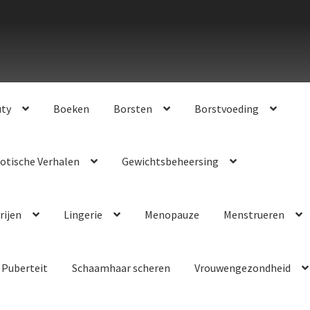
uty
Boeken
Borsten
Borstvoeding
otische Verhalen
Gewichtsbeheersing
rijen
Lingerie
Menopauze
Menstrueren
Puberteit
Schaamhaar scheren
Vrouwengezondheid