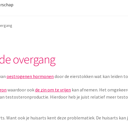
rschap
overgang
a de overgang
 van
oestrogenen hormonen
door de eierstokken wat kan leiden to
eron
waardoor ook
de zin om te vrijen
kan afnemen. Het omgekeerd
n testosteronproductie. Hierdoor heb je juist relatief meer testo
ts. Want ook je huisarts kent deze problematiek. De huisarts kan 