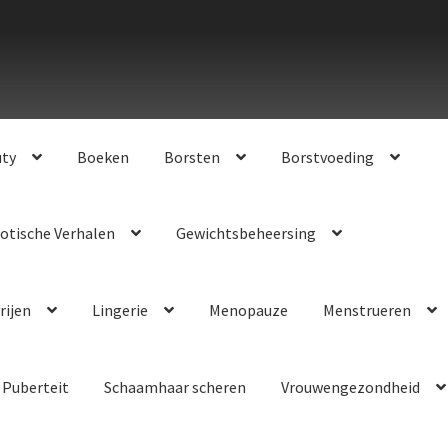
uty
Boeken
Borsten
Borstvoeding
otische Verhalen
Gewichtsbeheersing
rijen
Lingerie
Menopauze
Menstrueren
Puberteit
Schaamhaar scheren
Vrouwengezondheid