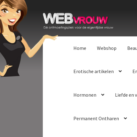
Ga
Ga
door
naar
naar
de
navigatie
inhoud
Home
Webshop
Bea
Erotische artikelen
Er
Hormonen
Liefde en v
Permanent Ontharen