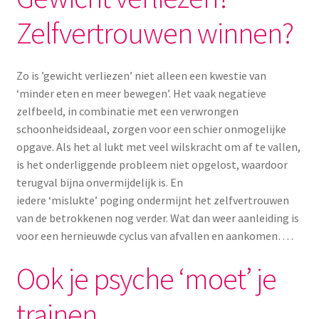
Yoni eggs
Zelfvertrouwen winnen?
Subme
Diverse
uitvou
Zo is ’gewicht verliezen’ niet alleen een kwestie van
Contact
‘minder eten en meer bewegen’. Het vaak negatieve
zelfbeeld, in combinatie met een verwrongen
schoonheidsideaal, zorgen voor een schier onmogelijke
opgave. Als het al lukt met veel wilskracht om af te vallen,
is het onderliggende probleem niet opgelost, waardoor
terugval bijna onvermijdelijk is. En
iedere ‘mislukte’ poging ondermijnt het zelfvertrouwen
van de betrokkenen nog verder. Wat dan weer aanleiding is
voor een hernieuwde cyclus van afvallen en aankomen… .
Ook je psyche ‘moet’ je
trainen…