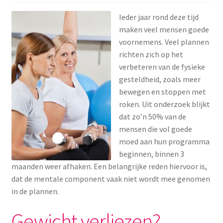
Menstruatiesponsjes
Ieder jaar rond deze tijd
maken veel mensen goede
Seksualiteit
voornemens. Veel plannen
richten zich op het
Tampons
verbeteren van de fysieke
gesteldheid, zoals meer
Stimulatie, vibrators
bewegen en stoppen met
roken. Uit onderzoek blijkt
dat zo’n 50% van de
Verzorgingsproducten
mensen die vol goede
moed aan hun programma
Subme
Wasbaar maandverband
beginnen, binnen 3
uitvou
maanden weer afhaken. Een belangrijke reden hiervoor is,
Wasbare zoogcompressen
dat de mentale component vaak niet wordt mee genomen
in de plannen.
Oefenbroekjes – zindelijkheidstraining
Gewicht verliezen?