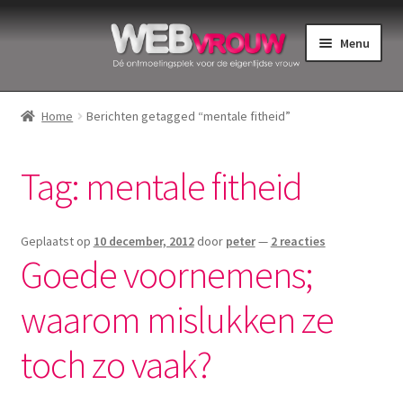
Ga
Ga
Menu
door
naar
naar
de
Home
navigatie
inhoud
Home
Berichten getagged “mentale fitheid”
Bekkenbodemspieren
Tag:
mentale fitheid
Intiemverzorging
Menstruatiedisks
Geplaatst op
10 december, 2012
door
peter
—
2 reacties
Goede voornemens;
Menstruatiecups
waarom mislukken ze
Menstruatieondergoed
toch zo vaak?
Menstruatiepijn