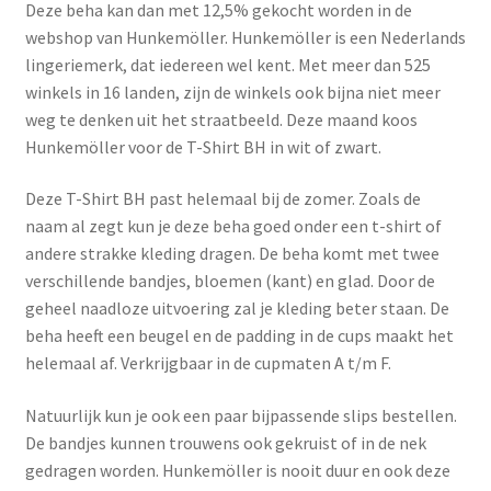
Deze beha kan dan met 12,5% gekocht worden in de
Menstruatiesponsjes
webshop van Hunkemöller. Hunkemöller is een Nederlands
lingeriemerk, dat iedereen wel kent. Met meer dan 525
Seksualiteit
winkels in 16 landen, zijn de winkels ook bijna niet meer
weg te denken uit het straatbeeld. Deze maand koos
Tampons
Hunkemöller voor de T-Shirt BH in wit of zwart.
Deze T-Shirt BH past helemaal bij de zomer. Zoals de
Stimulatie, vibrators
naam al zegt kun je deze beha goed onder een t-shirt of
andere strakke kleding dragen. De beha komt met twee
Verzorgingsproducten
verschillende bandjes, bloemen (kant) en glad. Door de
geheel naadloze uitvoering zal je kleding beter staan. De
Subme
Wasbaar maandverband
beha heeft een beugel en de padding in de cups maakt het
uitvou
helemaal af. Verkrijgbaar in de cupmaten A t/m F.
Wasbare zoogcompressen
Natuurlijk kun je ook een paar bijpassende slips bestellen.
Oefenbroekjes – zindelijkheidstraining
De bandjes kunnen trouwens ook gekruist of in de nek
gedragen worden. Hunkemöller is nooit duur en ook deze