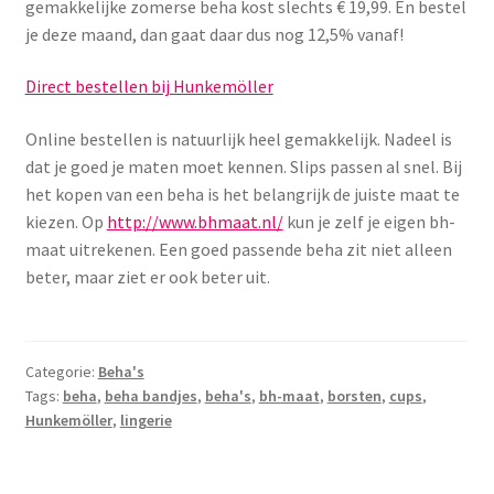
Yoni eggs
gemakkelijke zomerse beha kost slechts € 19,99. En bestel
je deze maand, dan gaat daar dus nog 12,5% vanaf!
Subme
Diverse
uitvou
Direct bestellen bij Hunkemöller
Contact
Online bestellen is natuurlijk heel gemakkelijk. Nadeel is
dat je goed je maten moet kennen. Slips passen al snel. Bij
het kopen van een beha is het belangrijk de juiste maat te
kiezen. Op
http://www.bhmaat.nl/
kun je zelf je eigen bh-
maat uitrekenen. Een goed passende beha zit niet alleen
beter, maar ziet er ook beter uit.
Categorie:
Beha's
Tags:
beha
,
beha bandjes
,
beha's
,
bh-maat
,
borsten
,
cups
,
Hunkemöller
,
lingerie