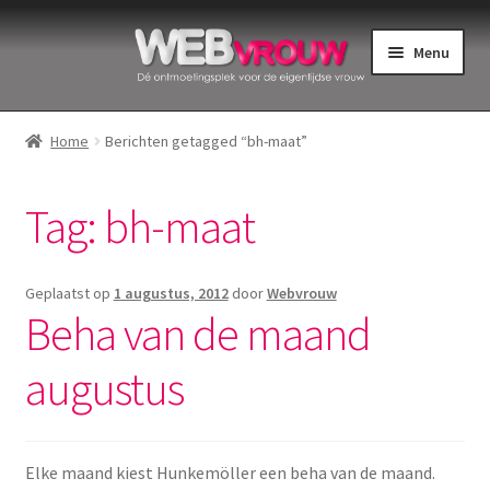
Ga
Ga
Menu
door
naar
naar
de
Home
navigatie
inhoud
Home
Berichten getagged “bh-maat”
Bekkenbodemspieren
Tag:
bh-maat
Intiemverzorging
Menstruatiedisks
Geplaatst op
1 augustus, 2012
door
Webvrouw
Beha van de maand
Menstruatiecups
augustus
Menstruatieondergoed
Menstruatiepijn
Elke maand kiest Hunkemöller een beha van de maand.