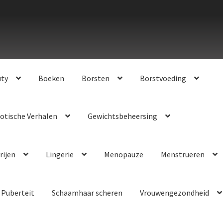
uty
Boeken
Borsten
Borstvoeding
otische Verhalen
Gewichtsbeheersing
rijen
Lingerie
Menopauze
Menstrueren
Puberteit
Schaamhaar scheren
Vrouwengezondheid