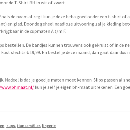
or de T-Shirt BH in wit of zwart.
Zoals de naam al zegt kun je deze beha goed onder een t-shirt of
t) en glad. Door de geheel naadloze uitvoering zal je kleding bet
rkrijgbaar in de cupmaten A t/m F.
lips bestellen. De bandjes kunnen trouwens ook gekruist of in de 
ost slechts € 19,99. En bestel je deze maand, dan gaat daar dus 
jk. Nadeel is dat je goed je maten moet kennen. Slips passen al sne
//www.bhmaat.nl/
kun je zelf je eigen bh-maat uitrekenen. Een goe
ten
,
cups
,
Hunkemöller
,
lingerie