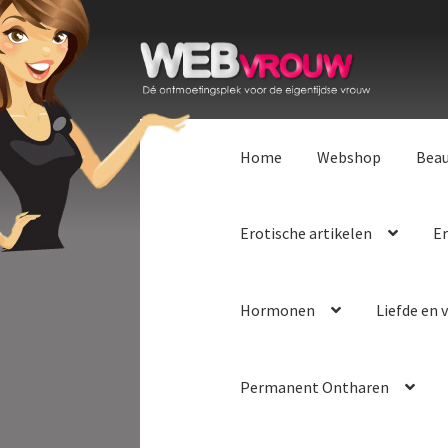
Ga
Ga
door
naar
naar
de
navigatie
inhoud
Home
Webshop
Bea
Erotische artikelen
Er
Hormonen
Liefde en v
Permanent Ontharen