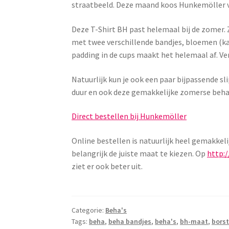
straatbeeld. Deze maand koos Hunkemöller vo
Deze T-Shirt BH past helemaal bij de zomer. 
met twee verschillende bandjes, bloemen (kan
padding in de cups maakt het helemaal af. Ve
Natuurlijk kun je ook een paar bijpassende s
duur en ook deze gemakkelijke zomerse beha k
Direct bestellen bij Hunkemöller
Online bestellen is natuurlijk heel gemakkeli
belangrijk de juiste maat te kiezen. Op
http:
ziet er ook beter uit.
Categorie:
Beha's
Tags:
beha
,
beha bandjes
,
beha's
,
bh-maat
,
bors