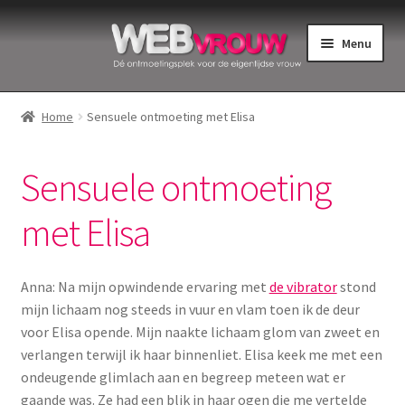
Ga
Ga
Menu
door
naar
naar
de
Home
navigatie
inhoud
Home
Sensuele ontmoeting met Elisa
Bekkenbodemspieren
Sensuele ontmoeting
Intiemverzorging
met Elisa
Menstruatiedisks
Menstruatiecups
Anna: Na mijn opwindende ervaring met
de vibrator
stond
mijn lichaam nog steeds in vuur en vlam toen ik de deur
Menstruatieondergoed
voor Elisa opende. Mijn naakte lichaam glom van zweet en
verlangen terwijl ik haar binnenliet. Elisa keek me met een
ondeugende glimlach aan en begreep meteen wat er
Menstruatiepijn
gaande was. Ze had een blik in haar ogen die me vertelde