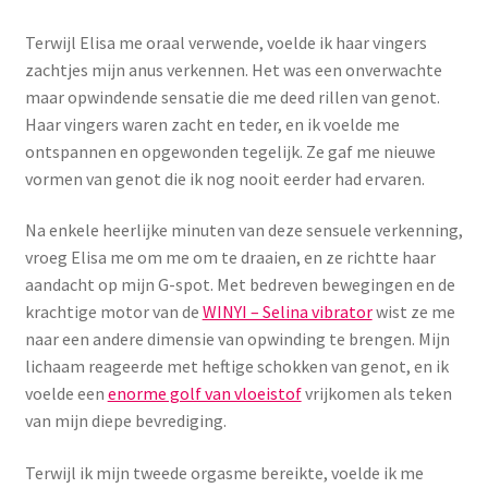
Yoni eggs
Terwijl Elisa me oraal verwende, voelde ik haar vingers
Subme
Diverse
zachtjes mijn anus verkennen. Het was een onverwachte
uitvou
maar opwindende sensatie die me deed rillen van genot.
Contact
Haar vingers waren zacht en teder, en ik voelde me
ontspannen en opgewonden tegelijk. Ze gaf me nieuwe
vormen van genot die ik nog nooit eerder had ervaren.
Na enkele heerlijke minuten van deze sensuele verkenning,
vroeg Elisa me om me om te draaien, en ze richtte haar
aandacht op mijn G-spot. Met bedreven bewegingen en de
krachtige motor van de
WINYI – Selina vibrator
wist ze me
naar een andere dimensie van opwinding te brengen. Mijn
lichaam reageerde met heftige schokken van genot, en ik
voelde een
enorme golf van vloeistof
vrijkomen als teken
van mijn diepe bevrediging.
Terwijl ik mijn tweede orgasme bereikte, voelde ik me