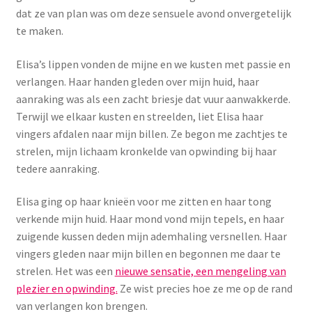
dat ze van plan was om deze sensuele avond onvergetelijk
Menstruatiesponsjes
te maken.
Seksualiteit
Elisa’s lippen vonden de mijne en we kusten met passie en
verlangen. Haar handen gleden over mijn huid, haar
Tampons
aanraking was als een zacht briesje dat vuur aanwakkerde.
Terwijl we elkaar kusten en streelden, liet Elisa haar
Stimulatie, vibrators
vingers afdalen naar mijn billen. Ze begon me zachtjes te
strelen, mijn lichaam kronkelde van opwinding bij haar
Verzorgingsproducten
tedere aanraking.
Subme
Elisa ging op haar knieën voor me zitten en haar tong
Wasbaar maandverband
uitvou
verkende mijn huid. Haar mond vond mijn tepels, en haar
zuigende kussen deden mijn ademhaling versnellen. Haar
Wasbare zoogcompressen
vingers gleden naar mijn billen en begonnen me daar te
strelen. Het was een
nieuwe sensatie, een mengeling van
Oefenbroekjes – zindelijkheidstraining
plezier en opwinding.
Ze wist precies hoe ze me op de rand
van verlangen kon brengen.