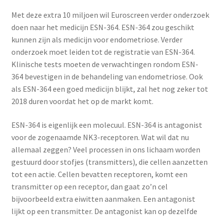
Yoni eggs
Met deze extra 10 miljoen wil Euroscreen verder onderzoek
Subme
Diverse
doen naar het medicijn ESN-364. ESN-364 zou geschikt
uitvou
kunnen zijn als medicijn voor endometriose. Verder
onderzoek moet leiden tot de registratie van ESN-364.
Contact
Klinische tests moeten de verwachtingen rondom ESN-
364 bevestigen in de behandeling van endometriose. Ook
als ESN-364 een goed medicijn blijkt, zal het nog zeker tot
2018 duren voordat het op de markt komt.
ESN-364 is eigenlijk een molecuul. ESN-364 is antagonist
voor de zogenaamde NK3-receptoren. Wat wil dat nu
allemaal zeggen? Veel processen in ons lichaam worden
gestuurd door stofjes (transmitters), die cellen aanzetten
tot een actie. Cellen bevatten receptoren, komt een
transmitter op een receptor, dan gaat zo’n cel
bijvoorbeeld extra eiwitten aanmaken. Een antagonist
lijkt op een transmitter. De antagonist kan op dezelfde