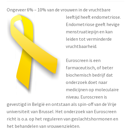
Menstruatiesponsjes
Ongeveer 6% – 10% van de vrouwen in de vruchtbare
leeftijd heeft
endometriose.
Seksualiteit
Endometriose geeft hevige
menstruatiepijn en kan
Tampons
leiden tot verminderde
vruchtbaarheid.
Stimulatie, vibrators
Euroscreen is een
farmaceutisch, of beter
Verzorgingsproducten
biochemisch bedrijf dat
onderzoek doet naar
Subme
Wasbaar maandverband
medicijnen op moleculaire
uitvou
niveau. Euroscreen is
Wasbare zoogcompressen
gevestigd in België en ontstaan als spin-off van de Vrije
universiteit van Brussel. Het onderzoek van Euroscreen
Oefenbroekjes – zindelijkheidstraining
richt is o.a. op het reguleren van geslachtshormonen en
het behandelen van vrouwenziekten.