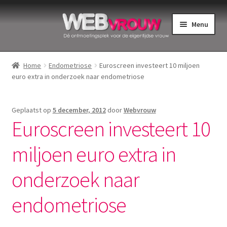
Ga
Ga
Menu
door
naar
naar
de
Home
navigatie
inhoud
Home
Endometriose
Euroscreen investeert 10 miljoen
euro extra in onderzoek naar endometriose
Bekkenbodemspieren
Intiemverzorging
Geplaatst op
5 december, 2012
door
Webvrouw
Euroscreen investeert 10
Menstruatiedisks
miljoen euro extra in
Menstruatiecups
onderzoek naar
Menstruatieondergoed
endometriose
Menstruatiepijn