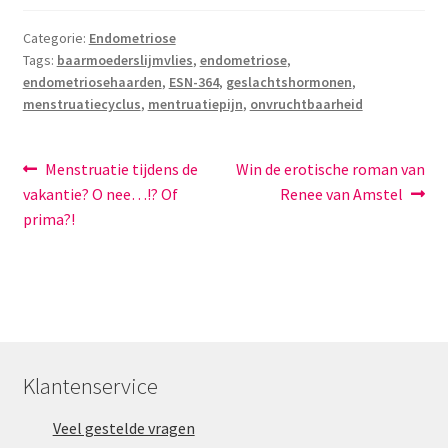
Categorie:
Endometriose
Tags:
baarmoederslijmvlies
,
endometriose
,
endometriosehaarden
,
ESN-364
,
geslachtshormonen
,
menstruatiecyclus
,
mentruatiepijn
,
onvruchtbaarheid
Bericht
Vorig
Volgend
Menstruatie tijdens de
Win de erotische roman van
bericht:
bericht:
vakantie? O nee…!? Of
Renee van Amstel
navigatie
prima?!
Klantenservice
Veel gestelde vragen