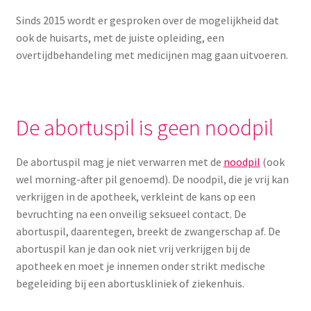
Yoni eggs
Sinds 2015 wordt er gesproken over de mogelijkheid dat
Subme
Diverse
ook de huisarts, met de juiste opleiding, een
uitvou
overtijdbehandeling met medicijnen mag gaan uitvoeren.
Contact
De abortuspil is geen noodpil
De abortuspil mag je niet verwarren met de
noodpil
(ook
wel morning-after pil genoemd). De noodpil, die je vrij kan
verkrijgen in de apotheek, verkleint de kans op een
bevruchting na een onveilig seksueel contact. De
abortuspil, daarentegen, breekt de zwangerschap af. De
abortuspil kan je dan ook niet vrij verkrijgen bij de
apotheek en moet je innemen onder strikt medische
begeleiding bij een abortuskliniek of ziekenhuis.