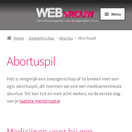
Ga
Ga
Menu
door
naar
naar
de
Home
navigatie
inhoud
Home
Zwangerschap
Abortus
Abortuspil
Bekkenbodemspieren
Abortuspil
Intiemverzorging
Menstruatiedisks
Het is mogelijk een zwangerschap af te breken met een
zgn. abortuspil, dit noemen we ook wel medicamenteuze
Menstruatiecups
abortus. Dit kan tot en met acht weken, na de eerste dag
van je
laatste menstruatie
.
Menstruatieondergoed
Menstruatiepijn
Medicijnen voor bij een