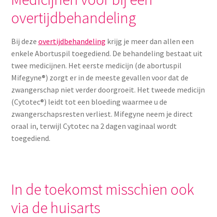
Menstruatiesponsjes
overtijdbehandeling
Seksualiteit
Bij deze
overtijdbehandeling
krijg je meer dan allen een
enkele Abortuspil toegediend. De behandeling bestaat uit
Tampons
twee medicijnen. Het eerste medicijn (de abortuspil
Mifegyne®) zorgt er in de meeste gevallen voor dat de
Stimulatie, vibrators
zwangerschap niet verder doorgroeit. Het tweede medicijn
(Cytotec®) leidt tot een bloeding waarmee u de
zwangerschapsresten verliest. Mifegyne neem je direct
Verzorgingsproducten
oraal in, terwijl Cytotec na 2 dagen vaginaal wordt
Subme
toegediend.
Wasbaar maandverband
uitvou
Wasbare zoogcompressen
In de toekomst misschien ook
Oefenbroekjes – zindelijkheidstraining
via de huisarts