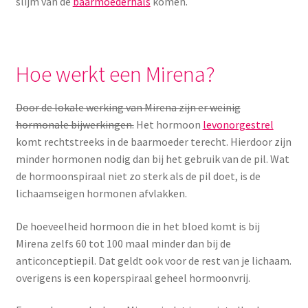
Yoni eggs
slijm van de
baarmoederhals
komen.
Subme
Diverse
uitvou
Hoe werkt een Mirena?
Contact
Door de lokale werking van Mirena zijn er weinig
hormonale bijwerkingen.
Het hormoon
levonorgestrel
komt rechtstreeks in de baarmoeder terecht. Hierdoor zijn
minder hormonen nodig dan bij het gebruik van de pil. Wat
de hormoonspiraal niet zo sterk als de pil doet, is de
lichaamseigen hormonen afvlakken.
De hoeveelheid hormoon die in het bloed komt is bij
Mirena zelfs 60 tot 100 maal minder dan bij de
anticonceptiepil. Dat geldt ook voor de rest van je lichaam.
overigens is een koperspiraal geheel hormoonvrij.