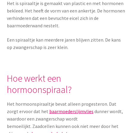
Het is spiraaltje is gemaakt van plastic en met hormonen
Menstruatiesponsjes
bekleed. Het heeft de vorm van een ankertje. De hormonen
verhinderen dat een bevruchte eicel zich in de
Seksualiteit
baarmoederwand nestelt.
Tampons
Een spiraaltje kan meerdere jaren blijven zitten. De kans
op zwangerschap is zeer klein.
Stimulatie, vibrators
Verzorgingsproducten
Hoe werkt een
Subme
Wasbaar maandverband
hormoonspiraal?
uitvou
Wasbare zoogcompressen
Het hormoonspiraaltje bevat alleen progesteron. Dat
zorgt ervoor dat het
baarmoederslijmvlies
dunner wordt,
Oefenbroekjes – zindelijkheidstraining
waardoor een zwangerschap wordt
bemoeilijkt. Zaadcellen kunnen ook niet meer door het