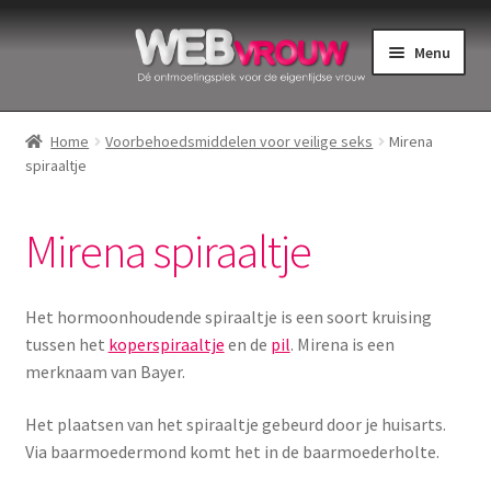
Ga
Ga
Menu
door
naar
naar
de
Home
navigatie
inhoud
Home
Voorbehoedsmiddelen voor veilige seks
Mirena
spiraaltje
Bekkenbodemspieren
Intiemverzorging
Mirena spiraaltje
Menstruatiedisks
Het hormoonhoudende spiraaltje is een soort kruising
Menstruatiecups
tussen het
koperspiraaltje
en de
pil
. Mirena is een
merknaam van Bayer.
Menstruatieondergoed
Het plaatsen van het spiraaltje gebeurd door je huisarts.
Via baarmoedermond komt het in de baarmoederholte.
Menstruatiepijn