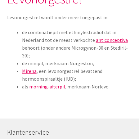
Yoni eggs
Subme
Diverse
Levonorgestrel wordt onder meer toegepast in:
uitvou
de combinatiepil met ethinylestradiol dat in
Contact
Nederland tot de meest verkochte
anticonceptiva
behoort (onder andere Microgynon-30 en Stediril-
30);
de minipil, merknaam Norgeston;
Mirena
, een levonorgestrel bevattend
hormoonspiraaltje (IUD);
als
morning-afterpil
, merknaam Norlevo.
Klantenservice