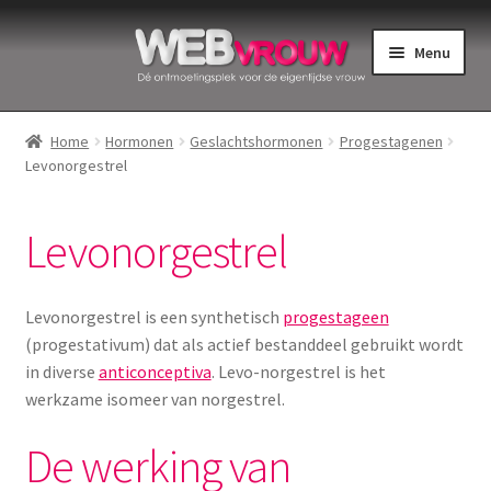
Ga
Ga
Menu
door
naar
naar
de
Home
navigatie
inhoud
Home
Hormonen
Geslachtshormonen
Progestagenen
Levonorgestrel
Bekkenbodemspieren
Intiemverzorging
Levonorgestrel
Menstruatiedisks
Levonorgestrel is een synthetisch
progestageen
Menstruatiecups
(progestativum) dat als actief bestanddeel gebruikt wordt
in diverse
anticonceptiva
. Levo-norgestrel is het
werkzame isomeer van norgestrel.
Menstruatieondergoed
De werking van
Menstruatiepijn