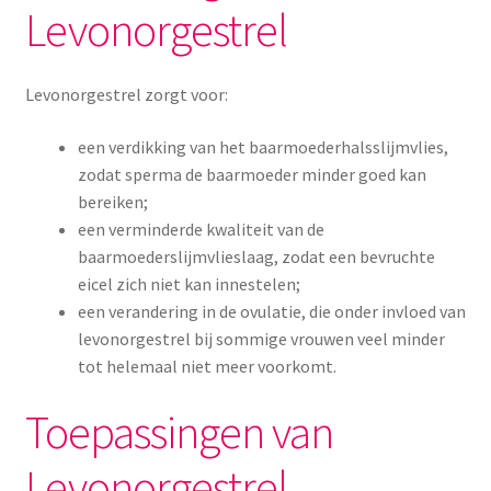
Levonorgestrel
Menstruatiesponsjes
Seksualiteit
Levonorgestrel zorgt voor:
Tampons
een verdikking van het baarmoederhalsslijmvlies,
zodat sperma de baarmoeder minder goed kan
Stimulatie, vibrators
bereiken;
een verminderde kwaliteit van de
baarmoederslijmvlieslaag, zodat een bevruchte
Verzorgingsproducten
eicel zich niet kan innestelen;
een verandering in de ovulatie, die onder invloed van
Subme
Wasbaar maandverband
levonorgestrel bij sommige vrouwen veel minder
uitvou
tot helemaal niet meer voorkomt.
Wasbare zoogcompressen
Toepassingen van
Oefenbroekjes – zindelijkheidstraining
Levonorgestrel