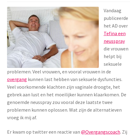
Menstruatiesponsjes
Vandaag
publiceerde
Seksualiteit
het AD over
Tefina een
Tampons
neusspray
die vrouwen
Stimulatie, vibrators
helpt bij
seksuele
problemen. Veel vrouwen, en vooral vrouwen in de
Verzorgingsproducten
overgang
kunnen last hebben van seksuele dysfuncties.
Veel voorkomende klachten zijn vaginale droogte, het
Subme
Wasbaar maandverband
gebrek aan lust en het moeilijker kunnen klaarkomen. De
uitvou
genoemde neusspray zou vooral deze laatste twee
Wasbare zoogcompressen
problemen kunnen oplossen. Wat zijn de alternatieven
vroeg ik mij af.
Oefenbroekjes – zindelijkheidstraining
Er kwam op twitter een reactie van
@Overgangscoach
. Zij