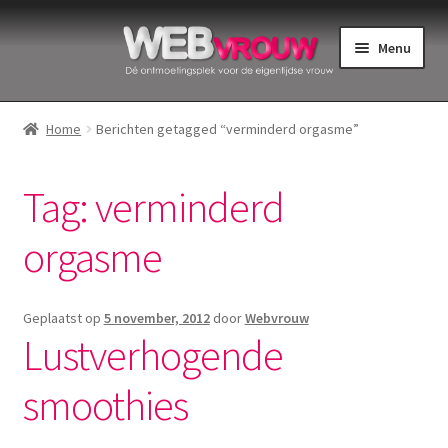
Ga
Ga
Menu
door
naar
naar
de
Home
navigatie
inhoud
Home
Berichten getagged “verminderd orgasme”
Bekkenbodemspieren
Tag:
verminderd
Intiemverzorging
orgasme
Menstruatiedisks
Menstruatiecups
Geplaatst op
5 november, 2012
door
Webvrouw
Lustverhogende
Menstruatieondergoed
smoothies
Menstruatiepijn