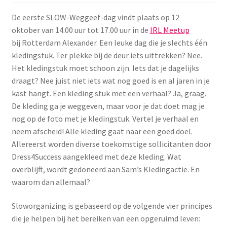
Menstruatiesponsjes
De eerste SLOW-Weggeef-dag vindt plaats op 12
oktober van 14.00 uur tot 17.00 uur in de
IRL Meetup
Seksualiteit
bij Rotterdam Alexander. Een leuke dag die je slechts één
kledingstuk. Ter plekke bij de deur iets uittrekken? Nee.
Tampons
Het kledingstuk moet schoon zijn. Iets dat je dagelijks
draagt? Nee juist niet iets wat nog goed is en al jaren in je
Stimulatie, vibrators
kast hangt. Een kleding stuk met een verhaal? Ja, graag.
De kleding ga je weggeven, maar voor je dat doet mag je
nog op de foto met je kledingstuk. Vertel je verhaal en
Verzorgingsproducten
neem afscheid! Alle kleding gaat naar een goed doel.
Allereerst worden diverse toekomstige sollicitanten door
Subme
Wasbaar maandverband
Dress4Success aangekleed met deze kleding. Wat
uitvou
overblijft, wordt gedoneerd aan Sam’s Kledingactie. En
Wasbare zoogcompressen
waarom dan allemaal?
Oefenbroekjes – zindelijkheidstraining
Sloworganizing is gebaseerd op de volgende vier principes
die je helpen bij het bereiken van een opgeruimd leven: