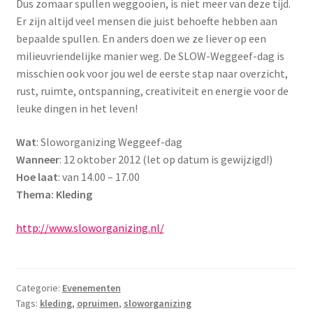
Dus zomaar spullen weggooien, is niet meer van deze tijd.
Er zijn altijd veel mensen die juist behoefte hebben aan
bepaalde spullen. En anders doen we ze liever op een
milieuvriendelijke manier weg. De SLOW-Weggeef-dag is
misschien ook voor jou wel de eerste stap naar overzicht,
rust, ruimte, ontspanning, creativiteit en energie voor de
leuke dingen in het leven!
Wat
: Sloworganizing Weggeef-dag
Wanneer
: 12 oktober 2012 (let op datum is gewijzigd!)
Hoe laat
: van 14.00 – 17.00
Thema: Kleding
http://www.sloworganizing.nl/
Categorie:
Evenementen
Tags:
kleding
,
opruimen
,
sloworganizing