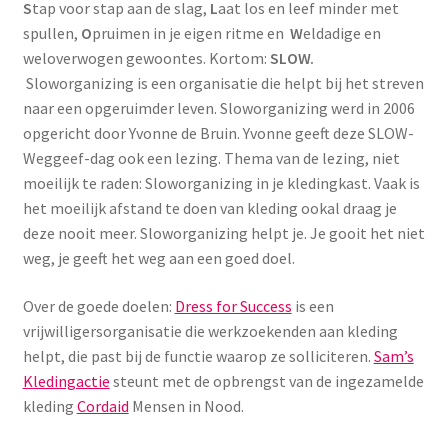
Yoni eggs
S
tap voor stap aan de slag,
L
aat los en leef minder met
spullen,
O
pruimen in je eigen ritme en
W
eldadige en
Subme
Diverse
weloverwogen gewoontes. Kortom:
SLOW.
uitvou
Sloworganizing is een organisatie die helpt bij het streven
Contact
naar een opgeruimder leven. Sloworganizing werd in 2006
opgericht door Yvonne de Bruin. Yvonne geeft deze SLOW-
Weggeef-dag ook een lezing. Thema van de lezing, niet
moeilijk te raden: Sloworganizing in je kledingkast. Vaak is
het moeilijk afstand te doen van kleding ookal draag je
deze nooit meer. Sloworganizing helpt je. Je gooit het niet
weg, je geeft het weg aan een goed doel.
Over de goede doelen:
Dress for Success
is een
vrijwilligersorganisatie die werkzoekenden aan kleding
helpt, die past bij de functie waarop ze solliciteren.
Sam’s
Kledingactie
steunt met de opbrengst van de ingezamelde
kleding
Cordaid
Mensen in Nood.