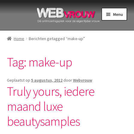
Ga
Ga
Menu
door
naar
naar
de
Home
navigatie
inhoud
Home
Berichten getagged “make-up”
Bekkenbodemspieren
Tag:
make-up
Intiemverzorging
Menstruatiedisks
Geplaatst op
5 augustus, 2012
door
Webvrouw
Truly yours, iedere
Menstruatiecups
maand luxe
Menstruatieondergoed
beautysamples
Menstruatiepijn