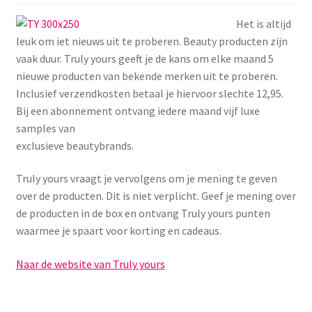
Menstruatiesponsjes
Het is altijd
leuk om iet nieuws uit te proberen. Beauty producten zijn
Seksualiteit
vaak duur. Truly yours geeft je de kans om elke maand 5
nieuwe producten van bekende merken uit te proberen.
Tampons
Inclusief verzendkosten betaal je hiervoor slechte 12,95.
Bij een abonnement ontvang iedere maand vijf luxe
Stimulatie, vibrators
samples van
exclusieve beautybrands.
Verzorgingsproducten
Truly yours vraagt je vervolgens om je mening te geven
over de producten. Dit is niet verplicht. Geef je mening over
Subme
Wasbaar maandverband
de producten in de box en ontvang Truly yours punten
uitvou
waarmee je spaart voor korting en cadeaus.
Wasbare zoogcompressen
Naar de website van Truly yours
Oefenbroekjes – zindelijkheidstraining