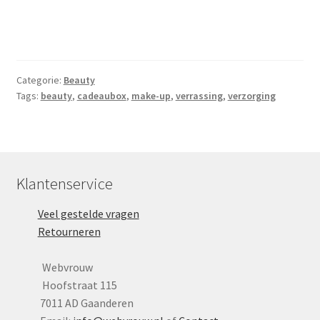
Yoni eggs
Subme
Diverse
uitvou
Contact
Categorie:
Beauty
Tags:
beauty
,
cadeaubox
,
make-up
,
verrassing
,
verzorging
Klantenservice
Veel gestelde vragen
Retourneren
Webvrouw
Hoofstraat 115
7011 AD Gaanderen