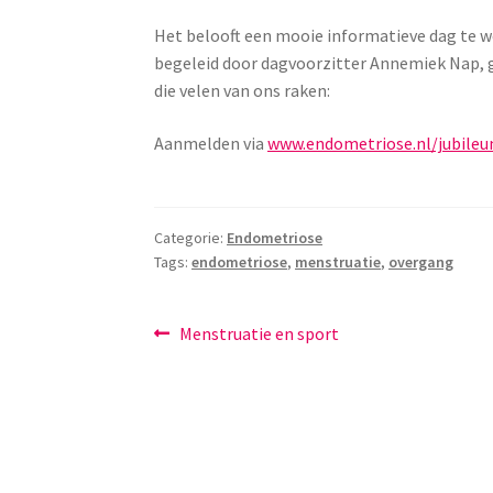
Het belooft een mooie informatieve dag te w
begeleid door dagvoorzitter Annemiek Nap,
die velen van ons raken:
Aanmelden via
www.endometriose.nl/jubile
Categorie:
Endometriose
Tags:
endometriose
,
menstruatie
,
overgang
Bericht
Vorig
Menstruatie en sport
bericht:
navigatie