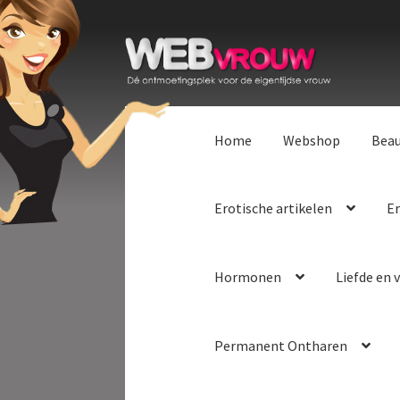
Ga
Ga
door
naar
naar
de
navigatie
inhoud
Home
Webshop
Bea
Erotische artikelen
Er
Hormonen
Liefde en v
Permanent Ontharen