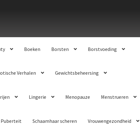
uty
Boeken
Borsten
Borstvoeding
otische Verhalen
Gewichtsbeheersing
rijen
Lingerie
Menopauze
Menstrueren
Puberteit
Schaamhaar scheren
Vrouwengezondheid