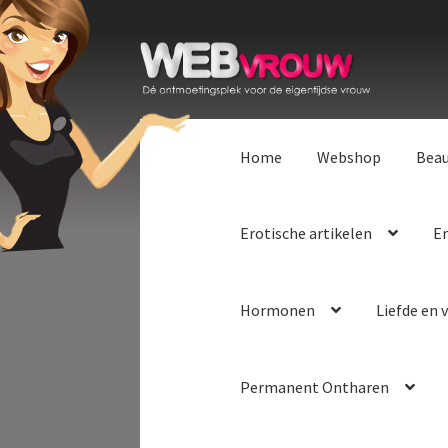
Ga
Ga
door
naar
naar
de
navigatie
inhoud
Home
Webshop
Bea
Erotische artikelen
Er
Hormonen
Liefde en v
Permanent Ontharen