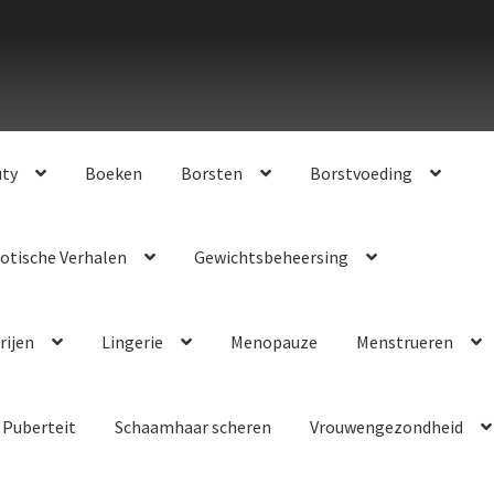
uty
Boeken
Borsten
Borstvoeding
otische Verhalen
Gewichtsbeheersing
rijen
Lingerie
Menopauze
Menstrueren
Puberteit
Schaamhaar scheren
Vrouwengezondheid