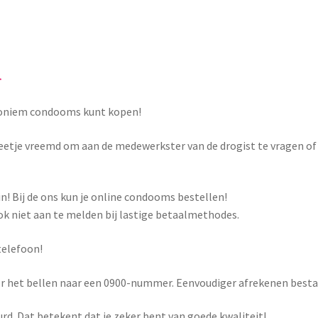
l
anoniem condooms kunt kopen!
en beetje vreemd om aan de medewerkster van de drogist te vragen o
! Bij de ons kun je online condooms bestellen!
ook niet aan te melden bij lastige betaalmethodes.
telefoon!
or het bellen naar een 0900-nummer. Eenvoudiger afrekenen besta
rd. Dat betekent dat je zeker bent van goede kwaliteit!