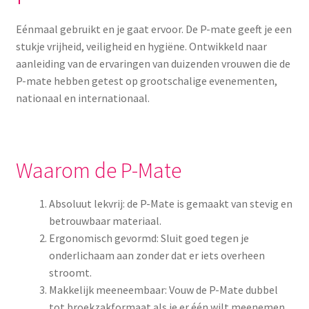
Menstruatiesponsjes
Eénmaal gebruikt en je gaat ervoor. De P-mate geeft je een
stukje vrijheid, veiligheid en hygiëne. Ontwikkeld naar
Seksualiteit
aanleiding van de ervaringen van duizenden vrouwen die de
P-mate hebben getest op grootschalige evenementen,
Tampons
nationaal en internationaal.
Stimulatie, vibrators
Verzorgingsproducten
Waarom de P-Mate
Subme
Wasbaar maandverband
Absoluut lekvrij: de P-Mate is gemaakt van stevig en
uitvou
betrouwbaar materiaal.
Wasbare zoogcompressen
Ergonomisch gevormd: Sluit goed tegen je
onderlichaam aan zonder dat er iets overheen
stroomt.
Oefenbroekjes – zindelijkheidstraining
Makkelijk meeneembaar: Vouw de P-Mate dubbel
tot broekzakformaat als je er één wilt meenemen.