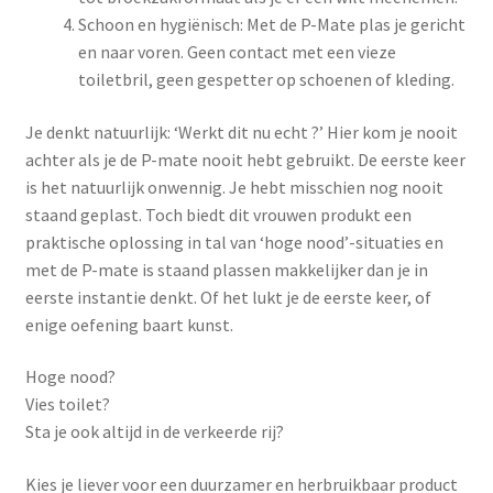
Yoni eggs
Schoon en hygiënisch: Met de P-Mate plas je gericht
en naar voren. Geen contact met een vieze
Subme
Diverse
toiletbril, geen gespetter op schoenen of kleding.
uitvou
Contact
Je denkt natuurlijk: ‘Werkt dit nu echt ?’ Hier kom je nooit
achter als je de P-mate nooit hebt gebruikt. De eerste keer
is het natuurlijk onwennig. Je hebt misschien nog nooit
staand geplast. Toch biedt dit vrouwen produkt een
praktische oplossing in tal van ‘hoge nood’-situaties en
met de P-mate is staand plassen makkelijker dan je in
eerste instantie denkt. Of het lukt je de eerste keer, of
enige oefening baart kunst.
Hoge nood?
Vies toilet?
Sta je ook altijd in de verkeerde rij?
Kies je liever voor een duurzamer en herbruikbaar product