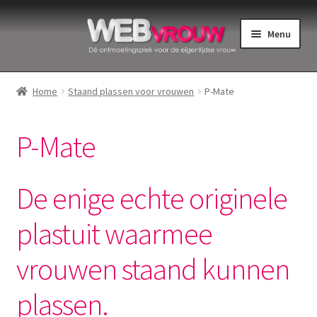
Ga
Ga
Menu
door
naar
naar
de
Home
navigatie
inhoud
Home
Staand plassen voor vrouwen
P-Mate
Bekkenbodemspieren
P-Mate
Intiemverzorging
Menstruatiedisks
De enige echte originele
Menstruatiecups
plastuit waarmee
vrouwen staand kunnen
Menstruatieondergoed
plassen.
Menstruatiepijn