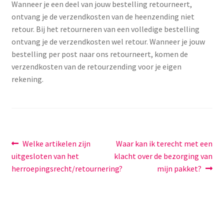
Wanneer je een deel van jouw bestelling retourneert,
Menstruatiesponsjes
ontvang je de verzendkosten van de heenzending niet
retour. Bij het retourneren van een volledige bestelling
Seksualiteit
ontvang je de verzendkosten wel retour. Wanneer je jouw
bestelling per post naar ons retourneert, komen de
Tampons
verzendkosten van de retourzending voor je eigen
rekening.
Stimulatie, vibrators
Verzorgingsproducten
Bericht
Subme
Vorig
Volgend
Welke artikelen zijn
Waar kan ik terecht met een
Wasbaar maandverband
uitvou
bericht:
bericht:
uitgesloten van het
klacht over de bezorging van
navigatie
herroepingsrecht/retournering?
mijn pakket?
Wasbare zoogcompressen
Oefenbroekjes – zindelijkheidstraining