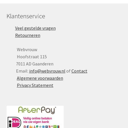
Yoni eggs
Subme
Klantenservice
Diverse
uitvou
Veel gestelde vragen
Contact
Retourneren
Webvrouw
Hoofstraat 115
7011 AD Gaanderen
Email:
info@webvrouw.nl
of
Contact
Algemene voorwaarden
Privacy Statement