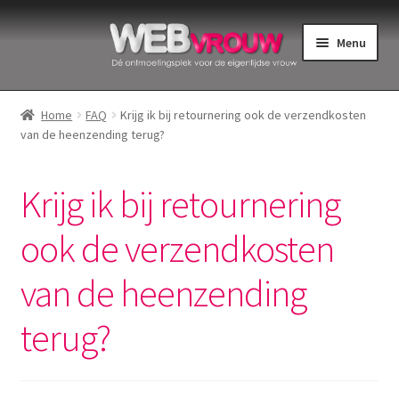
Ga
Ga
Menu
door
naar
naar
de
Home
navigatie
inhoud
Home
FAQ
Krijg ik bij retournering ook de verzendkosten
van de heenzending terug?
Bekkenbodemspieren
Intiemverzorging
Krijg ik bij retournering
Menstruatiedisks
ook de verzendkosten
van de heenzending
Menstruatiecups
terug?
Menstruatieondergoed
Menstruatiepijn