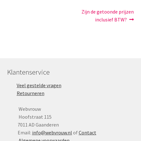
Yoni eggs
Bericht
Volgend
Zijn de getoonde prijzen
Subme
Diverse
bericht:
inclusief BTW?
navigatie
uitvou
Contact
Klantenservice
Veel gestelde vragen
Retourneren
Webvrouw
Hoofstraat 115
7011 AD Gaanderen
Email:
info@webvrouw.nl
of
Contact
Algemene voorwaarden