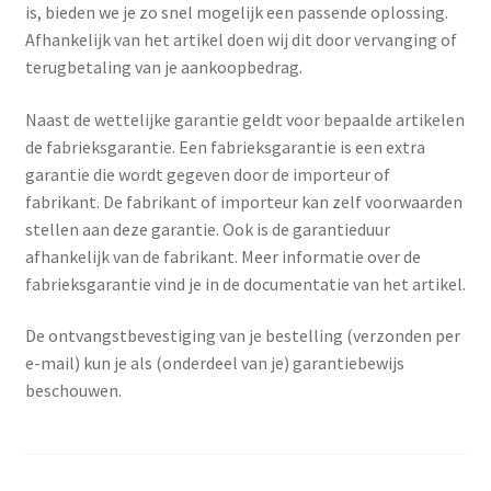
is, bieden we je zo snel mogelijk een passende oplossing.
Menstruatiesponsjes
Afhankelijk van het artikel doen wij dit door vervanging of
terugbetaling van je aankoopbedrag.
Seksualiteit
Naast de wettelijke garantie geldt voor bepaalde artikelen
Tampons
de fabrieksgarantie. Een fabrieksgarantie is een extra
garantie die wordt gegeven door de importeur of
Stimulatie, vibrators
fabrikant. De fabrikant of importeur kan zelf voorwaarden
stellen aan deze garantie. Ook is de garantieduur
afhankelijk van de fabrikant. Meer informatie over de
Verzorgingsproducten
fabrieksgarantie vind je in de documentatie van het artikel.
Subme
Wasbaar maandverband
De ontvangstbevestiging van je bestelling (verzonden per
uitvou
e-mail) kun je als (onderdeel van je) garantiebewijs
Wasbare zoogcompressen
beschouwen.
Oefenbroekjes – zindelijkheidstraining