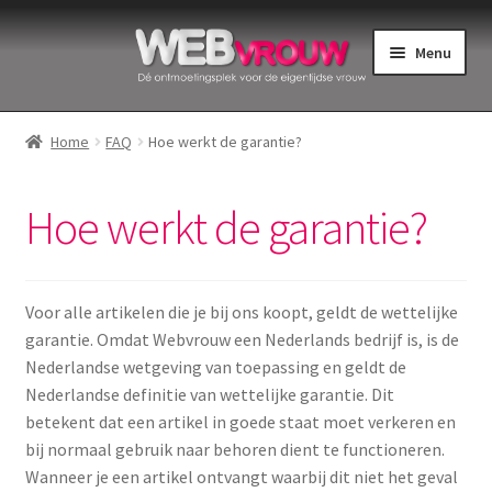
Ga
Ga
Menu
door
naar
naar
de
Home
navigatie
inhoud
Home
FAQ
Hoe werkt de garantie?
Bekkenbodemspieren
Hoe werkt de garantie?
Intiemverzorging
Menstruatiedisks
Voor alle artikelen die je bij ons koopt, geldt de wettelijke
garantie. Omdat Webvrouw een Nederlands bedrijf is, is de
Menstruatiecups
Nederlandse wetgeving van toepassing en geldt de
Nederlandse definitie van wettelijke garantie. Dit
Menstruatieondergoed
betekent dat een artikel in goede staat moet verkeren en
bij normaal gebruik naar behoren dient te functioneren.
Menstruatiepijn
Wanneer je een artikel ontvangt waarbij dit niet het geval