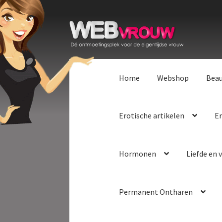
Ga
Ga
door
naar
naar
de
navigatie
inhoud
Home
Webshop
Bea
Erotische artikelen
Er
Hormonen
Liefde en v
Permanent Ontharen