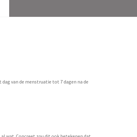
st dag van de menstruatie tot 7 dagen na de
g al wat. Concreet zou dit ook betekenen dat