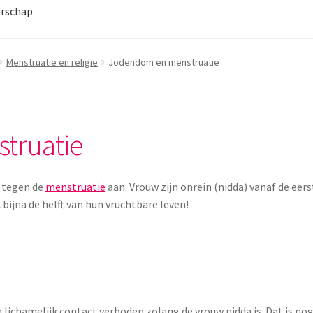
rschap
Menstruatie en religie
Jodendom en menstruatie
truatie
m tegen de
menstruatie
aan. Vrouw zijn onrein (nidda) vanaf de eer
 bijna de helft van hun vruchtbare leven!
 lichamelijk contact verboden zolang de vrouw nidda is. Dat is no