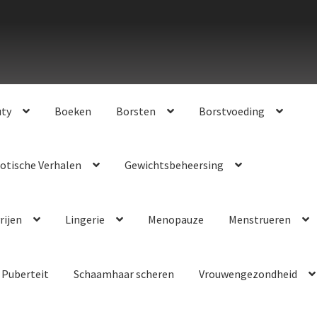
uty
Boeken
Borsten
Borstvoeding
otische Verhalen
Gewichtsbeheersing
rijen
Lingerie
Menopauze
Menstrueren
Puberteit
Schaamhaar scheren
Vrouwengezondheid