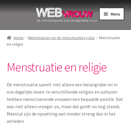
Ga
Ga
Menu
door
naar
naar
de
Home
navigatie
inhoud
Home
Menstrueren en de menstruatiecyclus
Menstruatie
en religie
Bekkenbodemspieren
Intiemverzorging
Menstruatie en religie
Menstruatiedisks
De menstruatie speelt niet alleen een belangrijke rol in
Menstruatiecups
ons dagelijks leven. In verschillende religies en culturen
hebben menstruerende vrouwen een bepaalde positie. Dat
was niet alleen vroeger zo, maar dat geldt nu nog steeds.
Menstruatieondergoed
Meestal zijn de opvatting wel minder streng dan in het
verleden.
Menstruatiepijn