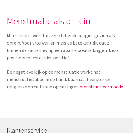
Menstruatiesponsjes
Menstruatie als onrein
Seksualiteit
Menstruatie wordt in verschillende religies gezien als
Tampons
onrein. Voor vrouwen en meisjes betekent dit dat zij
binnen de samenleving een aparte positie krijgen. Deze
Stimulatie, vibrators
positie is meestal niet positief.
Verzorgingsproducten
De negatieve kijk op de menstruatie werkt het
menstruatietaboe in de hand. Daarnaast versterken
Subme
Wasbaar maandverband
religieuze en culturele opvattingen
menstruatiearmoede
.
uitvou
Wasbare zoogcompressen
Oefenbroekjes – zindelijkheidstraining
Klantenservice