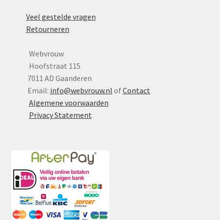
Yoni eggs
Veel gestelde vragen
Subme
Diverse
Retourneren
uitvou
Contact
Webvrouw
Hoofstraat 115
7011 AD Gaanderen
Email:
info@webvrouw.nl
of
Contact
Algemene voorwaarden
Privacy Statement