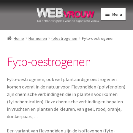
Ga
Ga
Menu
door
naar
naar
de
Home
navigatie
inhoud
Home
Hormonen
(o)estrogenen
Fyto-oestrogenen
Bekkenbodemspieren
Fyto-oestrogenen
Intiemverzorging
Menstruatiedisks
Fyto-oestrogenen, ook wel plantaardige oestrogenen
komen overal in de natuur voor. Flavonoïden (polyfenolen)
Menstruatiecups
zijn chemische verbindingen die in planten voorkomen
(fytochemicaliën). Deze chemische verbindingen bepalen
Menstruatieondergoed
in vruchten en planten de kleuren, van geel, rood, oranje,
donkerpaars,…
Menstruatiepijn
Een variant van flavonoïden zijn de isoflavonen (fyto-