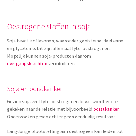
Yoni eggs
Subme
Diverse
uitvou
Oestrogene stoffen in soja
Contact
Soja bevat isoflavonen, waaronder genisteïne, daidzeïne
en glyceteïne. Dit zijn allemaal fyto-oestrogenen.
Mogelijk kunnen soja-producten daarom
overgangsklachten
verminderen.
Soja en borstkanker
Gezien soja veel fyto-oestrogenen bevat wordt er ook
gekeken naar de relatie met bijvoorbeeld
borstkanker
.
Onderzoeken geven echter geen eenduidig resultaat.
Langdurige blootstelling aan oestrogeen kan leiden tot