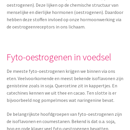
oestrogenen). Deze lijken op de chemische structuur van
Menstruatiesponsjes
menselijke en dierlijke hormonen (oestrogenen). Daardoor
hebben deze stoffen invloed op onze hormoonwerking via
Seksualiteit
de oestrogeenreceptors in ons lichaam.
Tampons
Stimulatie, vibrators
Fyto-oestrogenen in voedsel
Verzorgingsproducten
De meeste fyto-oestrogenen krijgen we binnen via ons
eten. Veelvoorkomende en meest bekende isoflavonen zijn
Subme
Wasbaar maandverband
genisteïne zoals in soja. Quercetine zit in kappertjes. En
uitvou
catechines kennen we uit thee en cacao. Ten slotte is er
Wasbare zoogcompressen
bijvoorbeeld nog pompelmoes wat naringenine bevat.
De belangrijkste hoofdgroepen van fyto-oestrogenen zijn
Oefenbroekjes – zindelijkheidstraining
de isoflavonen en coumestanen. Bekend is dat o.a. soja,
hop en rode klaver veel fyto-oestrogenen bevatten.