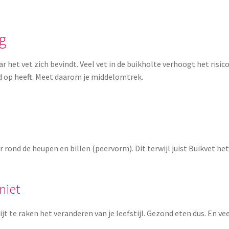
g
r het vet zich bevindt. Veel vet in de buikholte verhoogt het risico
ed op heeft. Meet daarom je middelomtrek.
er rond de heupen en billen (peervorm). Dit terwijl juist Buikvet h
niet
ijt te raken het veranderen van je leefstijl. Gezond eten dus. En v