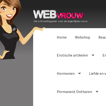
Ga
Ga
door
naar
naar
de
navigatie
inhoud
Home
Webshop
Bea
Erotische artikelen
Er
Hormonen
Liefde en v
Permanent Ontharen