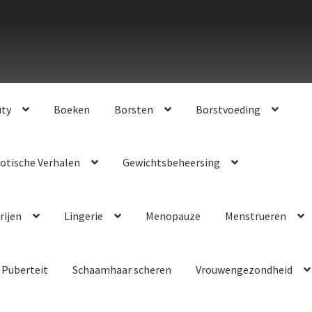
uty
Boeken
Borsten
Borstvoeding
otische Verhalen
Gewichtsbeheersing
rijen
Lingerie
Menopauze
Menstrueren
Puberteit
Schaamhaar scheren
Vrouwengezondheid